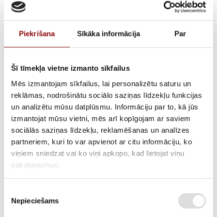
Piekrišana
Sīkāka informācija
Par
Šī tīmekļa vietne izmanto sīkfailus
Mēs izmantojam sīkfailus, lai personalizētu saturu un
reklāmas, nodrošinātu sociālo saziņas līdzekļu funkcijas
un analizētu mūsu datplūsmu. Informāciju par to, kā jūs
Vārsta blīvslēgs DIESEL
izmantojat mūsu vietni, mēs arī kopīgojam ar saviem
sociālās saziņas līdzekļu, reklamēšanas un analīzes
15000, 330540274
partneriem, kuri to var apvienot ar citu informāciju, ko
viņiem sniedzat vai ko viņi apkopo, kad lietojat viņu
pakalpojumus.
ATLIKUMS
Pieejams pēc pasūtījuma
Piekrišanas
ARTIKULS
211300074
Nepieciešams
izvēle
RAŽOTĀJA KODS
330540274