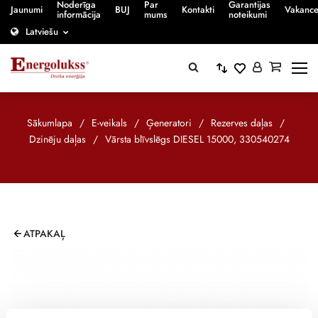
Noderīga
Par
Garantijas
Jaunumi
BUJ
Kontakti
Vakanc
informācija
mums
noteikumi
Latviešu
Sākumlapa
/
E-veikals
/
Ģeneratori
/
Rezerves daļas
/
Dzinēju daļas
/
Vārsta blīvslēgs DIESEL 15000, 330540274
ATPAKAĻ