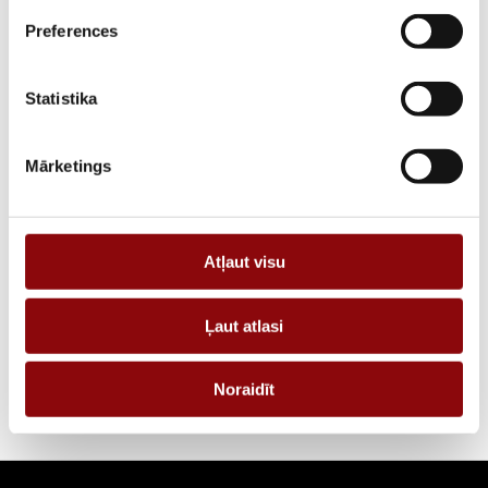
Preferences
PIEGĀDES LAIKS, JA PRECE NAV
2 nedēļas
NOLIKTAVĀ RĪGĀ
Statistika
APRAKSTS
PIEPRASĪT PIEDĀVĀJUMU
Mārketings
Informācija
Atļaut visu
IZMĒRI
10x10x10 cm
Ļaut atlasi
RAŽOTĀJS
KOHLER
Noraidīt