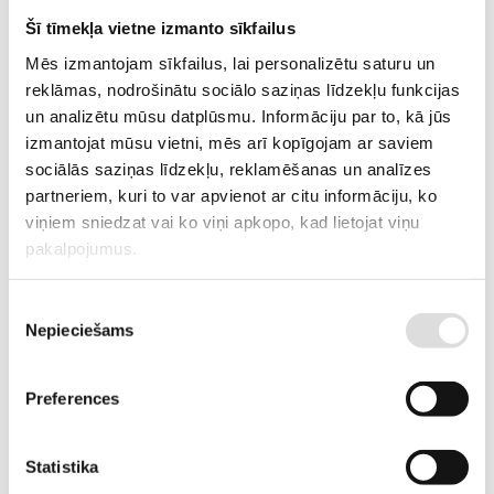
PIEGĀDES LAIKS, JA PRECE NAV
2-6 nedēļas
Šī tīmekļa vietne izmanto sīkfailus
NOLIKTAVĀ RĪGĀ
Mēs izmantojam sīkfailus, lai personalizētu saturu un
APRAKSTS
reklāmas, nodrošinātu sociālo saziņas līdzekļu funkcijas
un analizētu mūsu datplūsmu. Informāciju par to, kā jūs
Tīra ūdens sūknis ar HONDA motoru.
izmantojat mūsu vietni, mēs arī kopīgojam ar saviem
sociālās saziņas līdzekļu, reklamēšanas un analīzes
partneriem, kuri to var apvienot ar citu informāciju, ko
viņiem sniedzat vai ko viņi apkopo, kad lietojat viņu
pakalpojumus.
PIEVIENOT GROZAM
Piekrišanas
Nepieciešams
izvēle
Informācija
Tehniskā specifikācija
Preferences
SVARS
29 kg
IZMĒRI
50.5x41.5x45 cm
Statistika