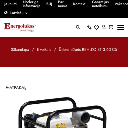
Noderīga
Par
Garantijas
Jaunumi
BUJ
Kontakti
Vakanc
informācija
mums
noteikumi
Latviešu
Sākumlapa
/
E-veikals
/
Ūdens sūknis REHLKO ST 3.60 C5
ATPAKAĻ