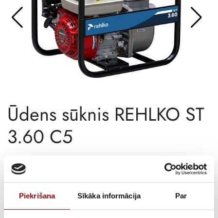
Ūdens sūknis REHLKO ST
3.60 C5
€
947,43
ar PVN
ATLIKUMS
Pieejams pēc pasūtījuma
Piekrišana
Sīkāka informācija
Par
ARTIKULS
11313600