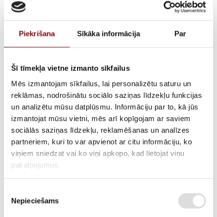
Piekrišana
Sīkāka informācija
Par
Šī tīmekļa vietne izmanto sīkfailus
Mēs izmantojam sīkfailus, lai personalizētu saturu un
reklāmas, nodrošinātu sociālo saziņas līdzekļu funkcijas
un analizētu mūsu datplūsmu. Informāciju par to, kā jūs
Starteris rokas LT240-270,
izmantojat mūsu vietni, mēs arī kopīgojam ar saviem
sociālās saziņas līdzekļu, reklamēšanas un analīzes
301180623101
partneriem, kuri to var apvienot ar citu informāciju, ko
viņiem sniedzat vai ko viņi apkopo, kad lietojat viņu
pakalpojumus.
ATLIKUMS
Pieejams pēc pasūtījuma
Piekrišanas
ARTIKULS
211500075
Nepieciešams
izvēle
RAŽOTĀJA KODS
301180623101