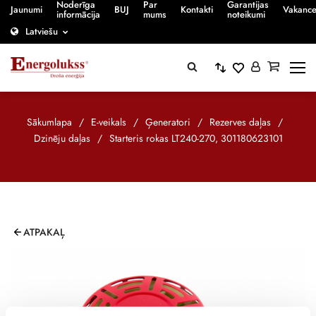
Noderīga
Par
Garantijas
Jaunumi
BUJ
Kontakti
Vakanc
informācija
mums
noteikumi
Latviešu
Sākumlapa
/
E-veikals
/
Ģeneratori
/
Rezerves daļas
/
Dzinēju daļas
/
Starteris rokas LT240-270, 301180623101
ATPAKAĻ