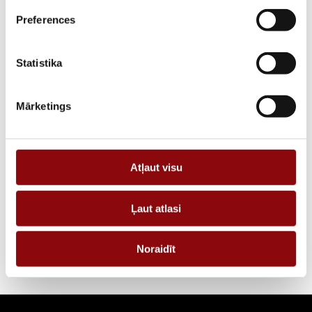
Preferences
PIEGĀDES LAIKS, JA PRECE NAV
12 nedēļas
NOLIKTAVĀ RĪGĀ
Statistika
APRAKSTS
PIEPRASĪT PIEDĀVĀJUMU
Mārketings
Informācija
Atļaut visu
IZMĒRI
30x30x10 cm
Ļaut atlasi
RAŽOTĀJS
Energolukss
Noraidīt