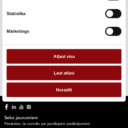
APRAKSTS
Statistika
PIEPRASĪT PIEDĀVĀJUMU
Mārketings
Informācija
IZMĒRI
30x30x10 cm
Atļaut visu
RAŽOTĀJS
Energolukss
Ļaut atlasi
Noraidīt
Seko jaunumiem
Pieraksties, lai uzzinātu par jaunākajiem piedāvājumiem