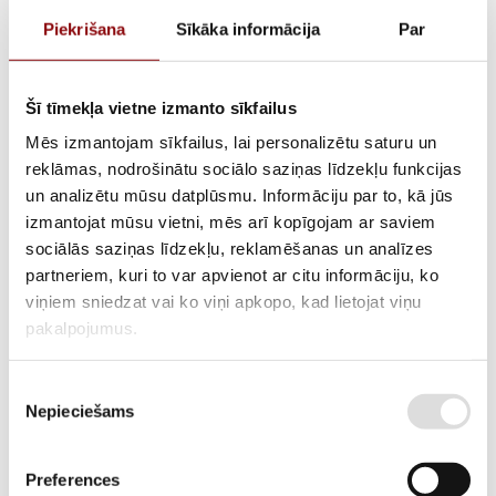
Piekrišana
Sīkāka informācija
Par
Šī tīmekļa vietne izmanto sīkfailus
Mēs izmantojam sīkfailus, lai personalizētu saturu un
reklāmas, nodrošinātu sociālo saziņas līdzekļu funkcijas
un analizētu mūsu datplūsmu. Informāciju par to, kā jūs
izmantojat mūsu vietni, mēs arī kopīgojam ar saviem
sociālās saziņas līdzekļu, reklamēšanas un analīzes
Starteris rokas DB35i
partneriem, kuri to var apvienot ar citu informāciju, ko
viņiem sniedzat vai ko viņi apkopo, kad lietojat viņu
pakalpojumus.
ATLIKUMS
Pieejams pēc pasūtījuma
Piekrišanas
ARTIKULS
211500082
Nepieciešams
izvēle
PIEGĀDES LAIKS, JA PRECE NAV
12 nedēļas
NOLIKTAVĀ RĪGĀ
Preferences