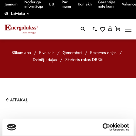
Noderīga
Par
Garantijas
Jaunumi
BUJ
Kontakti
Vakanc
informācija
mums
noteikumi
Latviešu
Sākumlapa
/
E-veikals
/
Ģeneratori
/
Rezerves daļas
/
Dzinēju daļas
/
Starteris rokas DB35i
ATPAKAĻ