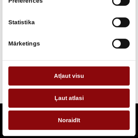
Preferences
APRAKSTS
PIEPRASĪT PIEDĀVĀJUMU
Statistika
Informācija
Mārketings
IZMĒRI
30x30x10 cm
RAŽOTĀJS
Energolukss
Atļaut visu
Ļaut atlasi
Noraidīt
Seko jaunumiem
Pieraksties, lai uzzinātu par jaunākajiem piedāvājumiem