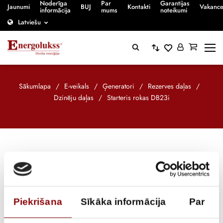
Noderīga
Par
Garantijas
Jaunumi
BUJ
Kontakti
Vakanc
informācija
mums
noteikumi
Latviešu
Sākumlapa
/
E-veikals
/
Ģeneratori
/
Rezerves daļas
/
Dzinēju daļas
/
Starteris rokas DB23i
ATPAKAĻ
Piekrišana
Sīkāka informācija
Par