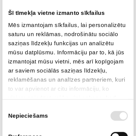
Šī tīmekļa vietne izmanto sīkfailus
Mēs izmantojam sīkfailus, lai personalizētu
saturu un reklāmas, nodrošinātu sociālo
saziņas līdzekļu funkcijas un analizētu
mūsu datplūsmu. Informāciju par to, kā jūs
izmantojat mūsu vietni, mēs arī kopīgojam
Starteris rokas DB23i
ar saviem sociālās saziņas līdzekļu,
reklamēšanas un analīzes partneriem, kuri
to var apvienot ar citu informāciju, ko
ATLIKUMS
Pieejams pēc pasūtījuma
viņiem sniedzat vai ko viņi apkopo, kad
lietojat viņu pakalpojumus.
Piekrišanas
ARTIKULS
211500081
Nepieciešams
izvēle
PIEGĀDES LAIKS, JA PRECE NAV
12 nedēļas
NOLIKTAVĀ RĪGĀ