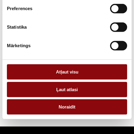
Preferences
PIEGĀDES LAIKS, JA PRECE NAV
12 nedēļas
NOLIKTAVĀ RĪGĀ
Statistika
APRAKSTS
PIEPRASĪT PIEDĀVĀJUMU
Mārketings
Informācija
Atļaut visu
IZMĒRI
10x10x10 cm
Ļaut atlasi
RAŽOTĀJS
Energolukss
Noraidīt