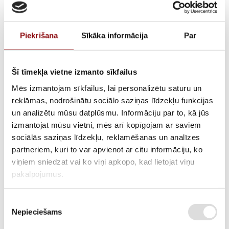
Piekrišana
Sīkāka informācija
Par
Šī tīmekļa vietne izmanto sīkfailus
Mēs izmantojam sīkfailus, lai personalizētu saturu un
reklāmas, nodrošinātu sociālo saziņas līdzekļu funkcijas
un analizētu mūsu datplūsmu. Informāciju par to, kā jūs
Startera kauss DD6000,
izmantojat mūsu vietni, mēs arī kopīgojam ar saviem
sociālās saziņas līdzekļu, reklamēšanas un analīzes
302050500100
partneriem, kuri to var apvienot ar citu informāciju, ko
viņiem sniedzat vai ko viņi apkopo, kad lietojat viņu
pakalpojumus.
ATLIKUMS
Pieejams pēc pasūtījuma
Piekrišanas
ARTIKULS
211500054
Nepieciešams
izvēle
RAŽOTĀJA KODS
302050500100