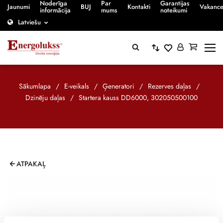
Noderīga
Par
Garantijas
Jaunumi
BUJ
Kontakti
Vakanc
informācija
mums
noteikumi
Latviešu
Sākumlapa
/
E-veikals
/
Ģeneratori
/
Rezerves daļas
/
Dzinēju daļas
/
Startera kauss DD6000, 302050500100
ATPAKAĻ