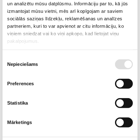
un analizētu mūsu datplūsmu. Informāciju par to, kā jūs
ARTIKULS
12476005
izmantojat mūsu vietni, mēs arī kopīgojam ar saviem
sociālās saziņas līdzekļu, reklamēšanas un analīzes
PIEGĀDES LAIKS, JA PRECE NAV
2-3 nedēļas
partneriem, kuri to var apvienot ar citu informāciju, ko
NOLIKTAVĀ RĪGĀ
viņiem sniedzat vai ko viņi apkopo, kad lietojat viņu
pakalpojumus.
RAŽOTĀJA KODS
OFYS-RT-U06X-K
APRAKSTS
Piekrišanas
Nepieciešams
Uzticama aizsardzība kritiskām iekārtām.
izvēle
Preferences
Statistika
PIEVIENOT GROZAM
Mārketings
Informācija
Tehniskā specifikācija