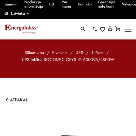
Noderīga
Par
Garantijas
Jaunumi
BUJ
Kontakti
Vakanc
informācija
mums
noteikumi
Latviešu
Sākumlapa
/
E-veikals
/
UPS
/
1 fāzes
/
UPS iekārta SOCOMEC OFYS RT 6000VA/4800W
ATPAKAĻ