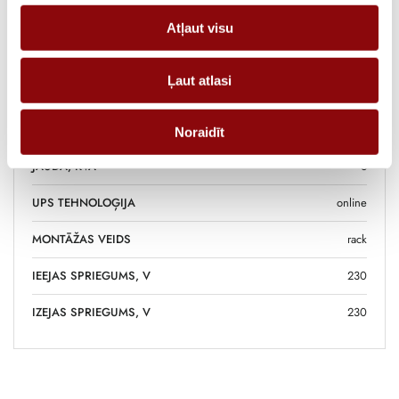
SVARS
80 kg
Atļaut visu
IZMĒRI
43.8x60x22.2 cm
Ļaut atlasi
RAŽOTĀJS
SOCOMEC
FĀZES, IN/OUT
1/1
Noraidīt
JAUDA, KVA
6
UPS TEHNOLOĢIJA
online
MONTĀŽAS VEIDS
rack
IEEJAS SPRIEGUMS, V
230
IZEJAS SPRIEGUMS, V
230