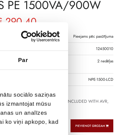
S PE 1500VA/900W
€
290,40
Pieejams pēc pasūtījuma
12450010
Par
S, JA PRECE NAV
2 nedēļas
GĀ
DS
NPE-1500-LCD
inātu sociālo saziņas
0VA/900W 230V 50/60Hz BATTERY INCLUDED WITH AVR,
jūs izmantojat mūsu
D PLUGS PROTECTED RJ45, 1xUSB
šanas un analīzes
vai ko viņi apkopo, kad
PIEVIENOT GROZAM