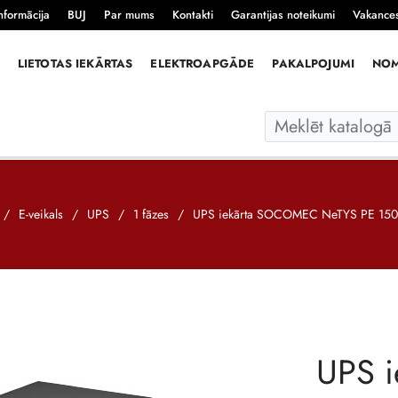
nformācija
BUJ
Par mums
Kontakti
Garantijas noteikumi
Vakance
LIETOTAS IEKĀRTAS
ELEKTROAPGĀDE
PAKALPOJUMI
NO
/
E-veikals
/
UPS
/
1 fāzes
/
UPS iekārta SOCOMEC NeTYS PE 1
UPS 