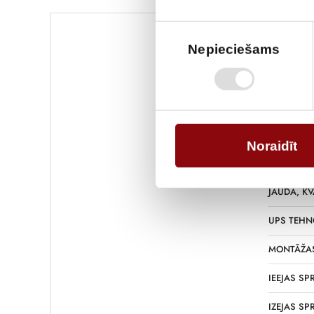
Piekrišanas
izvēle
Nepieciešams
SVARS
IZMĒRI
RAŽOTĀJS
Noraidīt
FĀZES, IN
JAUDA, KV
UPS TEHN
MONTĀŽAS
IEEJAS SP
IZEJAS SP