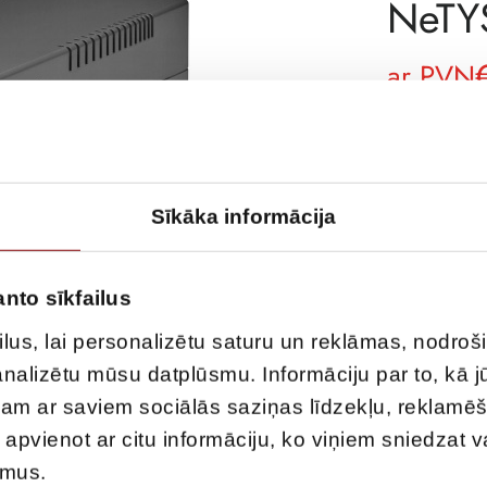
NeTY
ar PVN
ATLIKUMS
ARTIKULS
Sīkāka informācija
PIEGĀDES LAIK
NOLIKTAVĀ RĪ
RAŽOTĀJA KO
anto sīkfailus
APRAKSTS
lus, lai personalizētu saturu un reklāmas, nodroš
NeTYS PE 150
 analizētu mūsu datplūsmu. Informāciju par to, kā 
STEPWAVE, LC
ojam ar saviem sociālās saziņas līdzekļu, reklamē
r apvienot ar citu informāciju, ko viņiem sniedzat 
umus.