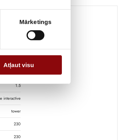
Mārketings
11.2 kg
4.5x20.5 cm
SOCOMEC
Atļaut visu
1/1
1.5
ne interactive
tower
230
230