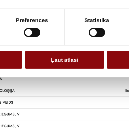
Informācija
Preferences
Statistika
39x1
Ļaut atlasi
/OUT
A
OLOĢIJA
li
 VEIDS
RIEGUMS, V
RIEGUMS, V