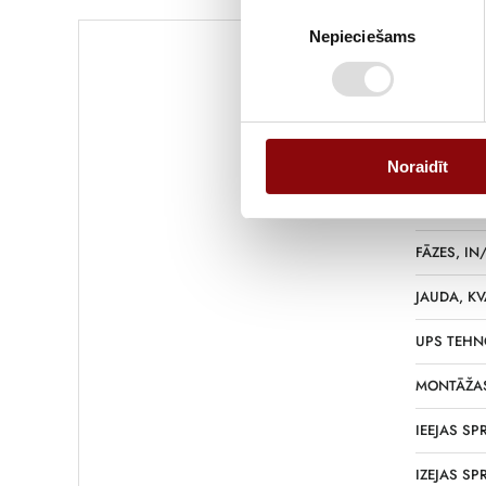
Piekrišanas
Nepieciešams
izvēle
SVARS
IZMĒRI
Noraidīt
RAŽOTĀJS
FĀZES, IN
JAUDA, KV
UPS TEHN
MONTĀŽAS
IEEJAS SP
IZEJAS SP