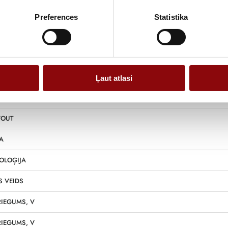
Preferences
Statistika
Informācija
19.2x4
Ļaut atlasi
/OUT
A
OLOĢIJA
 VEIDS
RIEGUMS, V
RIEGUMS, V