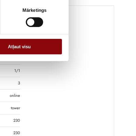
Mārketings
11 kg
2.8x32.3 cm
Atļaut visu
SOCOMEC
1/1
3
online
tower
230
230