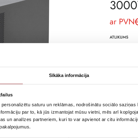
300
ar PVN
ATLIKUMS
ARTIKULS
RAŽOTĀJA KO
PIEGĀDES LAIK
Sīkāka informācija
NOLIKTAVĀ RĪ
APRAKSTS
failus
ITYS 3000VA 
 personalizētu saturu un reklāmas, nodrošinātu sociālo saziņas l
AUTONOMY EX
formāciju par to, kā jūs izmantojat mūsu vietni, mēs arī kopīgo
s un analīzes partneriem, kuri to var apvienot ar citu informācij
u pakalpojumus.