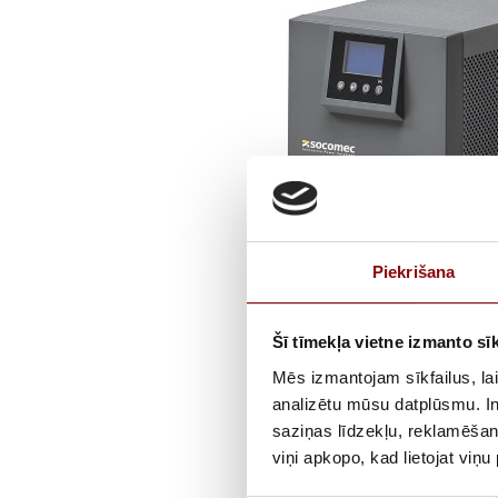
Piekrišana
Šī tīmekļa vietne izmanto sīk
Mēs izmantojam sīkfailus, lai
analizētu mūsu datplūsmu. In
saziņas līdzekļu, reklamēšana
viņi apkopo, kad lietojat viņ