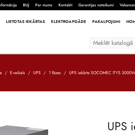
nformācija
BUJ
Par mums
Kontakti
Garantijas noteikumi
Vakance
LIETOTAS IEKĀRTAS
ELEKTROAPGĀDE
PAKALPOJUMI
NO
a
/
E-veikals
/
UPS
/
1 fāzes
/
UPS iekārta SOCOMEC ITYS 3000
UPS 