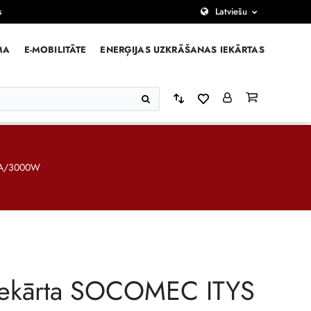
s
Latviešu
MA
E-MOBILITĀTE
ENERĢIJAS UZKRĀŠANAS IEKĀRTAS
VA/3000W
iekārta SOCOMEC ITYS