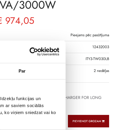
0VA/3000W
€
974,05
Pieejams pēc pasūtījuma
12432003
DS
ITY3-TW030LB
S, JA PRECE NAV
2 nedēļas
Par
GĀ
VFI UPS 1/1 PF=1 WITH POWERFUL CHARGER FOR LONG
īdzekļu funkcijas un
TERNAL BATTERY
jam ar saviem sociālās
u, ko viņiem sniedzat vai ko
PIEVIENOT GROZAM