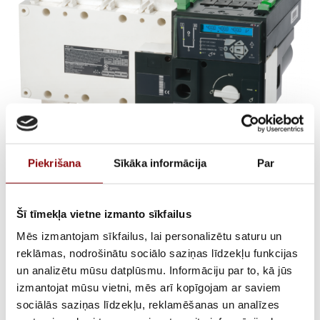
Piekrišana
Sīkāka informācija
Par
ATyS p 3X2500A
AUTOMATIC CTRL
Šī tīmekļa vietne izmanto sīkfailus
Mēs izmantojam sīkfailus, lai personalizētu saturu un
208/277Vac
reklāmas, nodrošinātu sociālo saziņas līdzekļu funkcijas
un analizētu mūsu datplūsmu. Informāciju par to, kā jūs
€
8 692,53
izmantojat mūsu vietni, mēs arī kopīgojam ar saviem
ar PVN
sociālās saziņas līdzekļu, reklamēšanas un analīzes