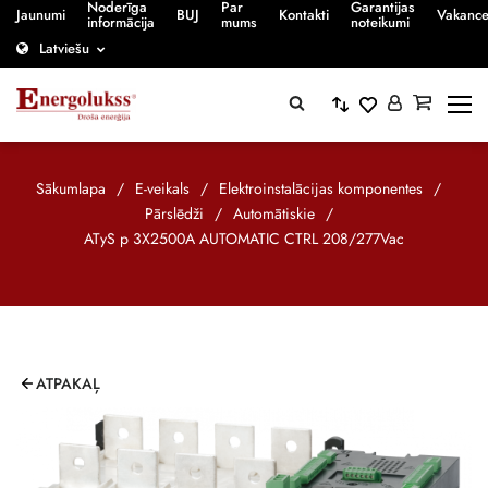
Noderīga
Par
Garantijas
Jaunumi
BUJ
Kontakti
Vakanc
informācija
mums
noteikumi
Latviešu
Sākumlapa
/
E-veikals
/
Elektroinstalācijas komponentes
/
Pārslēdži
/
Automātiskie
/
ATyS p 3X2500A AUTOMATIC CTRL 208/277Vac
ATPAKAĻ