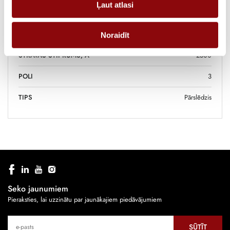
Ļaut atlasi
IZMĒRI
800x800x730 cm
RAŽOTĀJS
SOCOMEC
Noraidīt
STRĀVAS STIPRUMS, A
2500
POLI
3
TIPS
Pārslēdzis
Seko jaunumiem
Pieraksties, lai uzzinātu par jaunākajiem piedāvājumiem
SŪTĪT