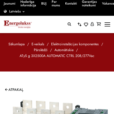
Noderīga
Par
Garantijas
Jaunumi
BUJ
Kontakti
Vakanc
informācija
mums
noteikumi
Latviešu
Sākumlapa
/
E-veikals
/
Elektroinstalācijas komponentes
/
Pārslēdži
/
Automātiskie
/
ATyS g 3X2500A AUTOMATIC CTRL 208/277Vac
ATPAKAĻ