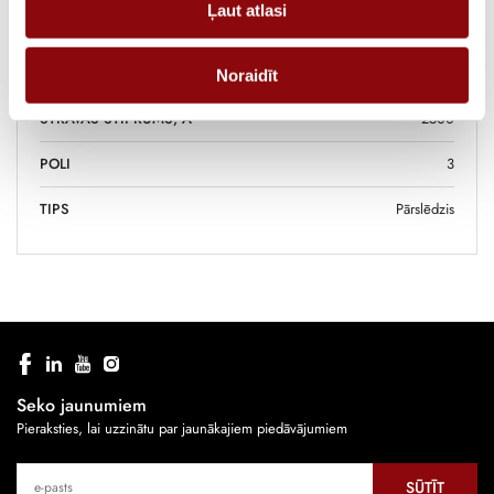
Ļaut atlasi
IZMĒRI
645x645x750 cm
RAŽOTĀJS
SOCOMEC
Noraidīt
STRĀVAS STIPRUMS, A
2500
POLI
3
TIPS
Pārslēdzis
Seko jaunumiem
Pieraksties, lai uzzinātu par jaunākajiem piedāvājumiem
SŪTĪT