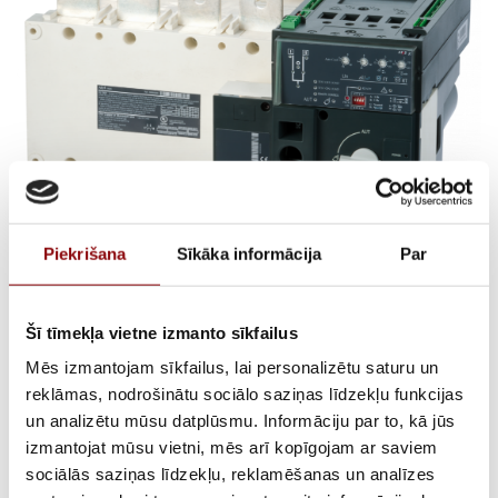
Piekrišana
Sīkāka informācija
Par
ATyS g 3X2500A
AUTOMATIC CTRL
Šī tīmekļa vietne izmanto sīkfailus
Mēs izmantojam sīkfailus, lai personalizētu saturu un
208/277Vac
reklāmas, nodrošinātu sociālo saziņas līdzekļu funkcijas
un analizētu mūsu datplūsmu. Informāciju par to, kā jūs
€
7 014,50
izmantojat mūsu vietni, mēs arī kopīgojam ar saviem
ar PVN
sociālās saziņas līdzekļu, reklamēšanas un analīzes