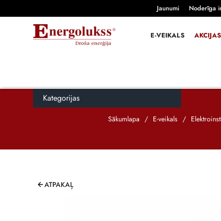
Jaunumi
Noderīga i
E-VEIKALS
AKCIJAS
Kategorijas
Sākumlapa
/
E-veikals
/
Elektroins
ATPAKAĻ