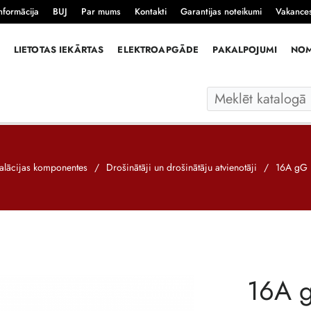
nformācija
BUJ
Par mums
Kontakti
Garantijas noteikumi
Vakance
LIETOTAS IEKĀRTAS
ELEKTROAPGĀDE
PAKALPOJUMI
NO
talācijas komponentes
/
Drošinātāji un drošinātāju atvienotāji
/
16A gG 
16A 