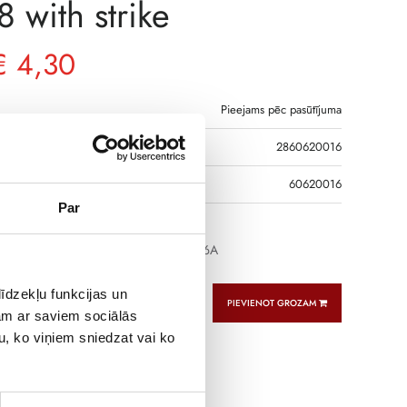
 with strike
€
4,30
Pieejams pēc pasūtījuma
2860620016
DS
60620016
Par
se with striker gG type 22×58 690Vac 16A
īdzekļu funkcijas un
PIEVIENOT GROZAM
jam ar saviem sociālās
u, ko viņiem sniedzat vai ko