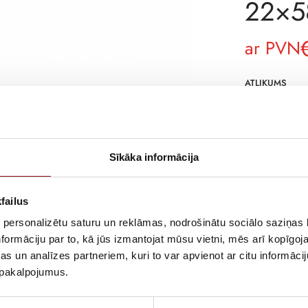
22×58
ar PVN
ATLIKUMS
ARTIKULS
RAŽOTĀJA KO
Sīkāka informācija
APRAKSTS
Cylindrical fu
failus
 personalizētu saturu un reklāmas, nodrošinātu sociālo saziņas l
formāciju par to, kā jūs izmantojat mūsu vietni, mēs arī kopīgo
s un analīzes partneriem, kuri to var apvienot ar citu informācij
u pakalpojumus.