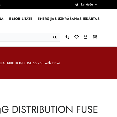
s
Latviešu
MA
E-MOBILITĀTE
ENERĢIJAS UZKRĀŠANAS IEKĀRTAS
DISTRIBUTION FUSE 22×58 with strike
gG DISTRIBUTION FUSE