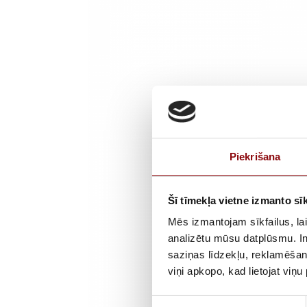
Piekrišana
Šī tīmekļa vietne izmanto sīk
Mēs izmantojam sīkfailus, lai
analizētu mūsu datplūsmu. In
saziņas līdzekļu, reklamēšana
viņi apkopo, kad lietojat viņ
Piekrišanas