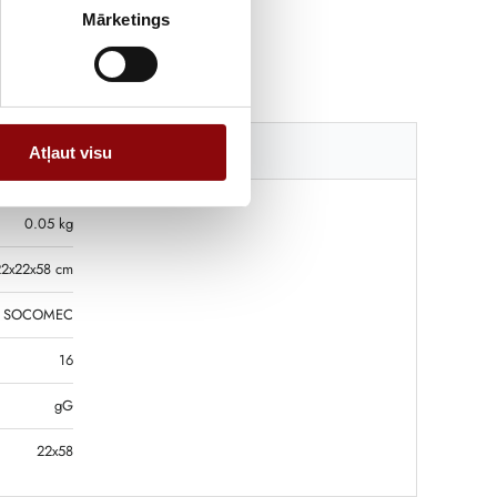
Mārketings
Katalogi
Atļaut visu
0.05 kg
22x22x58 cm
SOCOMEC
16
gG
22x58