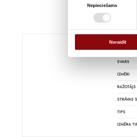
Nepieciešams
izvēle
Informācija
Noraidīt
SVARS
IZMĒRI
RAŽOTĀJS
STRĀVAS S
TIPS
IZMĒRA TI