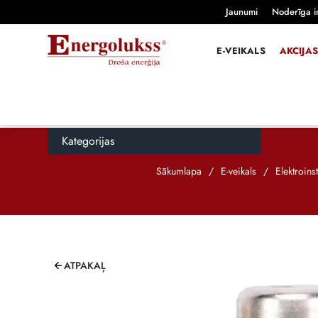
Jaunumi
Noderīga i
E-VEIKALS
AKCIJAS
Kategorijas
Sākumlapa
/
E-veikals
/
Elektroins
ATPAKAĻ