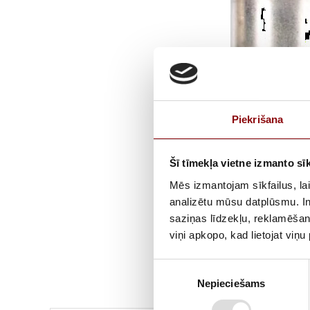
Piekrišana
Šī tīmekļa vietne izmanto sīk
Mēs izmantojam sīkfailus, lai
analizētu mūsu datplūsmu. In
saziņas līdzekļu, reklamēšana
viņi apkopo, kad lietojat viņ
Piekrišanas
Nepieciešams
izvēle