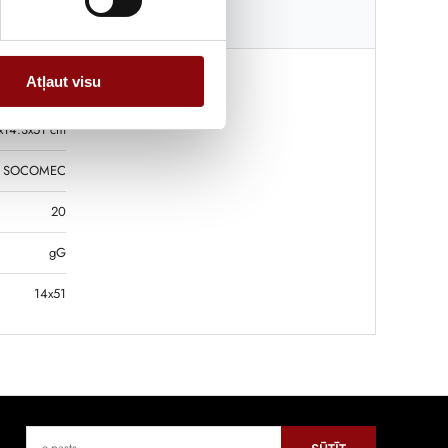
Katalogi
Atļaut visu
0.02 kg
x14.3x51 cm
SOCOMEC
20
gG
14x51