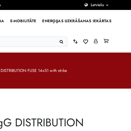
s
Latviešu
MA
E-MOBILITĀTE
ENERĢIJAS UZKRĀŠANAS IEKĀRTAS
DISTRIBUTION FUSE 14×51 with strike
gG DISTRIBUTION