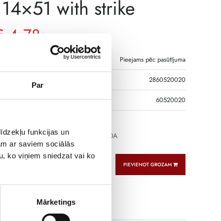
14×51 with strike
€
4,78
Pieejams pēc pasūtījuma
2860520020
Par
DS
60520020
īdzekļu funkcijas un
e with striker gG type 14×51 500Vac 20A
jam ar saviem sociālās
u, ko viņiem sniedzat vai ko
PIEVIENOT GROZAM
Mārketings