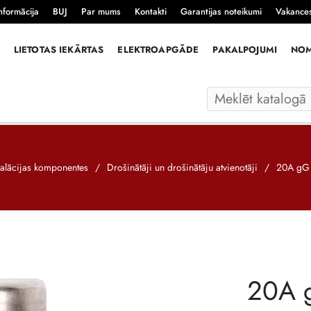
nformācija
BUJ
Par mums
Kontakti
Garantijas noteikumi
Vakance
LIETOTAS IEKĀRTAS
ELEKTROAPGĀDE
PAKALPOJUMI
NO
talācijas komponentes
/
Drošinātāji un drošinātāju atvienotāji
/
20A gG 
20A 