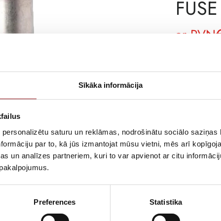
FUSE 
ar PVN
ATLIKUMS
ARTIKULS
Sīkāka informācija
RAŽOTĀJA KO
failus
APRAKSTS
 personalizētu saturu un reklāmas, nodrošinātu sociālo saziņas l
Cylindrical fus
formāciju par to, kā jūs izmantojat mūsu vietni, mēs arī kopīgo
s un analīzes partneriem, kuri to var apvienot ar citu informācij
u pakalpojumus.
Preferences
Statistika