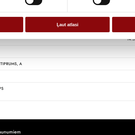
Ļaut atlasi
14.3
TIPRUMS, A
PS
jaunumiem