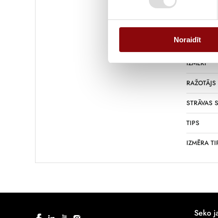
Informācija
Noraidīt
SVARS
IZMĒRI
RAŽOTĀJS
STRĀVAS S
TIPS
IZMĒRA TI
Seko 