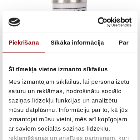
Piekrišana
Sīkāka informācija
Par
Šī tīmekļa vietne izmanto sīkfailus
40A gG DISTRIBUTION
Mēs izmantojam sīkfailus, lai personalizētu
saturu un reklāmas, nodrošinātu sociālo
FUSE 22×58
saziņas līdzekļu funkcijas un analizētu
mūsu datplūsmu. Informāciju par to, kā jūs
€
2,99
ar PVN
izmantojat mūsu vietni, mēs arī kopīgojam
ar saviem sociālās saziņas līdzekļu,
ATLIKUMS
Pieejams pēc pasūtījuma
reklamēšanas un analīzes partneriem, kuri