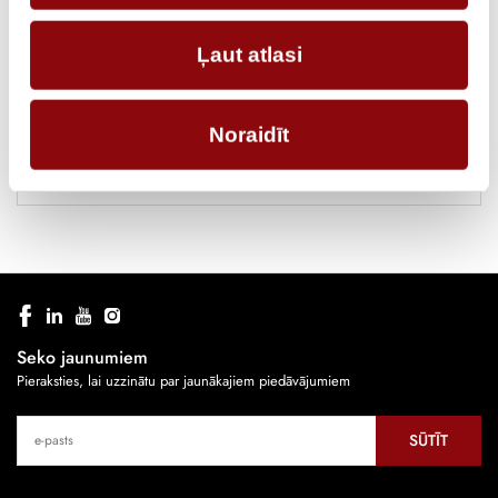
RAŽOTĀJS
SOCOMEC
Ļaut atlasi
STRĀVAS STIPRUMS, A
40
TIPS
gG
Noraidīt
IZMĒRA TIPS
22x58
Seko jaunumiem
Pieraksties, lai uzzinātu par jaunākajiem piedāvājumiem
SŪTĪT