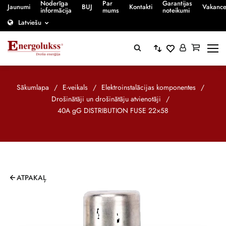
Noderīga
Par
Garantijas
Jaunumi
BUJ
Kontakti
Vakanc
informācija
mums
noteikumi
Latviešu
Sākumlapa
/
E-veikals
/
Elektroinstalācijas komponentes
/
Drošinātāji un drošinātāju atvienotāji
/
40A gG DISTRIBUTION FUSE 22×58
ATPAKAĻ