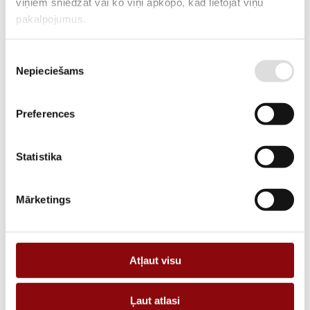
viņiem sniedzat vai ko viņi apkopo, kad lietojat viņu
ARTIKULS
2860220040
pakalpojumus.
RAŽOTĀJA KODS
60220040
Piekrišanas
APRAKSTS
Nepieciešams
izvēle
Cylindrical fuse without striker gG type 14×51 500Vac 40A
Preferences
Statistika
PIEVIENOT GROZAM
Mārketings
Informācija
Katalogi
Atļaut visu
SVARS
0.02 kg
IZMĒRI
13x13x50 cm
Ļaut atlasi