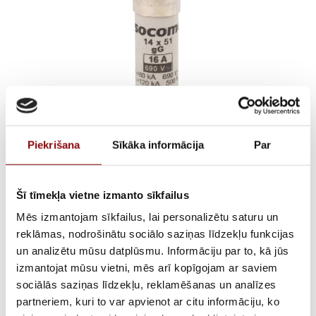
Piekrišana
Sīkāka informācija
Par
40A gG DISTRIBUTION
Šī tīmekļa vietne izmanto sīkfailus
FUSE 14×51
Mēs izmantojam sīkfailus, lai personalizētu saturu un
reklāmas, nodrošinātu sociālo saziņas līdzekļu funkcijas
€
1,67
un analizētu mūsu datplūsmu. Informāciju par to, kā jūs
ar PVN
izmantojat mūsu vietni, mēs arī kopīgojam ar saviem
sociālās saziņas līdzekļu, reklamēšanas un analīzes
ATLIKUMS
Pieejams pēc pasūtījuma
partneriem, kuri to var apvienot ar citu informāciju, ko