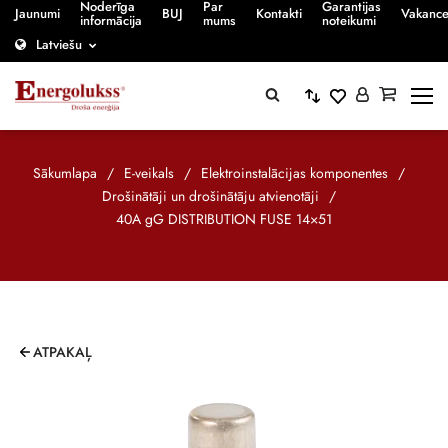
Noderīga
Par
Garantijas
Jaunumi
BUJ
Kontakti
Vakanc
informācija
mums
noteikumi
Latviešu
Sākumlapa
/
E-veikals
/
Elektroinstalācijas komponentes
/
Drošinātāji un drošinātāju atvienotāji
/
40A gG DISTRIBUTION FUSE 14×51
ATPAKAĻ