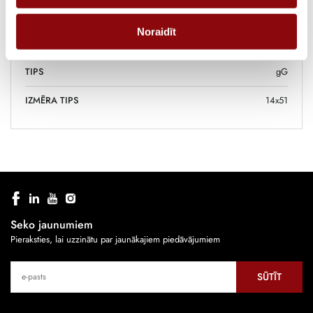
RAŽOTĀJS
SOCOMEC
Noraidīt
STRĀVAS STIPRUMS, A
40
TIPS
gG
IZMĒRA TIPS
14x51
Seko jaunumiem
Pieraksties, lai uzzinātu par jaunākajiem piedāvājumiem
SŪTĪT