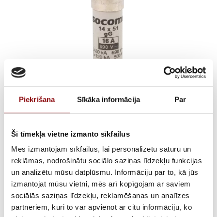
Piekrišana
Sīkāka informācija
Par
25A gG DISTRIBUTION
Šī tīmekļa vietne izmanto sīkfailus
FUSE 14×51
Mēs izmantojam sīkfailus, lai personalizētu saturu un
reklāmas, nodrošinātu sociālo saziņas līdzekļu funkcijas
€
1,67
un analizētu mūsu datplūsmu. Informāciju par to, kā jūs
ar PVN
izmantojat mūsu vietni, mēs arī kopīgojam ar saviem
sociālās saziņas līdzekļu, reklamēšanas un analīzes
ATLIKUMS
Pieejams pēc pasūtījuma
partneriem, kuri to var apvienot ar citu informāciju, ko