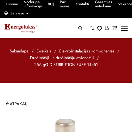
Noderīga
Par
Garantijas
Jaunumi
BUJ
Kontakti
Vakanc
informācija
mums
noteikumi
Latviešu
Sākumlapa
/
E-veikals
/
Elektroinstalācijas komponentes
/
Drošinātāji un drošinātāju atvienotāji
/
25A gG DISTRIBUTION FUSE 14×51
ATPAKAĻ