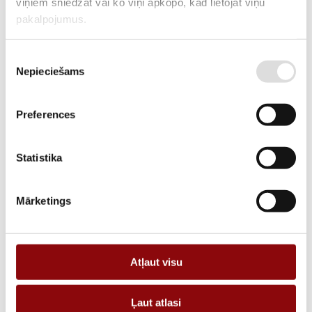
viņiem sniedzat vai ko viņi apkopo, kad lietojat viņu
ARTIKULS
2860220025
pakalpojumus.
RAŽOTĀJA KODS
60220025
Piekrišanas
APRAKSTS
Nepieciešams
izvēle
Cylindrical fuse without striker gG type 14×51 690Vac 25A
Preferences
Statistika
PIEVIENOT GROZAM
Mārketings
Informācija
Katalogi
Atļaut visu
SVARS
0.02 kg
IZMĒRI
13x13x50 cm
Ļaut atlasi