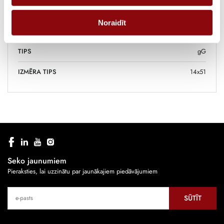
RAŽOTĀJS
SOCOMEC
Noraidīt
STRĀVAS STIPRUMS, A
25
TIPS
gG
IZMĒRA TIPS
14x51
Seko jaunumiem
Pieraksties, lai uzzinātu par jaunākajiem piedāvājumiem
SŪTĪT