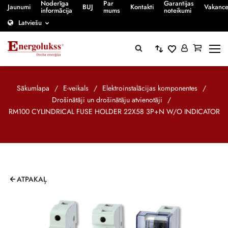
Noderīga
Par
Garantijas
Jaunumi
BUJ
Kontakti
Vakanc
informācija
mums
noteikumi
Latviešu
Sākumlapa
/
E-veikals
/
Elektroinstalācijas komponentes
/
Drošinātāji un drošinātāju atvienotāji
/
RM100 CYLINDRICAL FUSE HOLDER 22X58 3P+N W/O INDICATOR
ATPAKAĻ