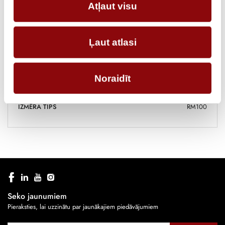
SVARS
0.74 kg
Atļaut visu
IZMĒRI
135x135x160 cm
Ļaut atlasi
RAŽOTĀJS
SOCOMEC
STRĀVAS STIPRUMS, A
125
Noraidīt
POLI
3P+N
IZMĒRA TIPS
RM100
Seko jaunumiem
Pieraksties, lai uzzinātu par jaunākajiem piedāvājumiem