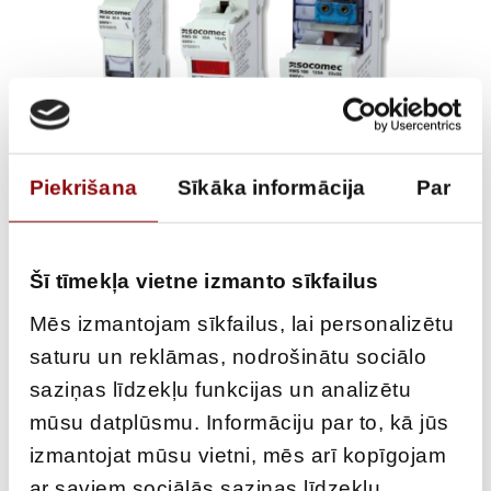
Piekrišana
Sīkāka informācija
Par
RM100 CYLINDRICAL
Šī tīmekļa vietne izmanto sīkfailus
Mēs izmantojam sīkfailus, lai personalizētu
FUSE HOLDER 22X58
saturu un reklāmas, nodrošinātu sociālo
3P+N W/O INDICATOR
saziņas līdzekļu funkcijas un analizētu
mūsu datplūsmu. Informāciju par to, kā jūs
€
45,47
ar PVN
izmantojat mūsu vietni, mēs arī kopīgojam
ar saviem sociālās saziņas līdzekļu,