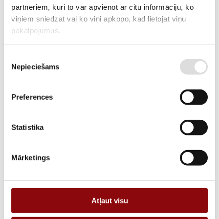
partneriem, kuri to var apvienot ar citu informāciju, ko
ATLIKUMS
Pieejams pēc pasūtījuma
viņiem sniedzat vai ko viņi apkopo, kad lietojat viņu
ARTIKULS
2857010020
pakalpojumus.
RAŽOTĀJA KODS
57010020
Piekrišanas
Nepieciešams
APRAKSTS
izvēle
RM cylind. fuse holder without sign. aux. cont.-32A-2P-NFC-Fuse
10×38
Preferences
Statistika
Mārketings
PIEVIENOT GROZAM
Informācija
Katalogi
Atļaut visu