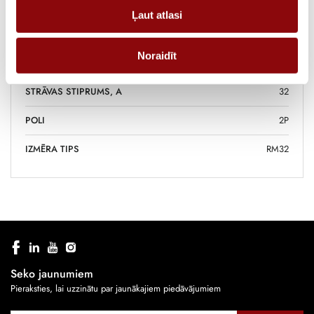
SVARS
0.12 kg
Ļaut atlasi
IZMĒRI
65x65x90 cm
Noraidīt
RAŽOTĀJS
SOCOMEC
STRĀVAS STIPRUMS, A
32
POLI
2P
IZMĒRA TIPS
RM32
Seko jaunumiem
Pieraksties, lai uzzinātu par jaunākajiem piedāvājumiem