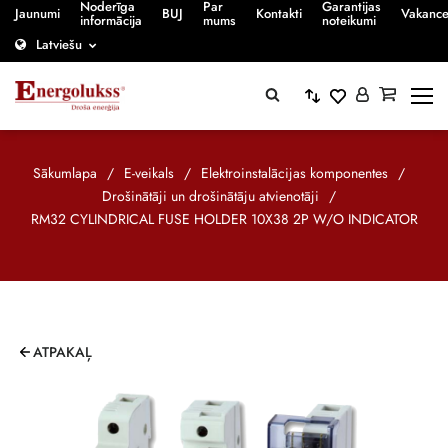
Noderīga
Par
Garantijas
Jaunumi
BUJ
Kontakti
Vakanc
informācija
mums
noteikumi
Latviešu
Sākumlapa
/
E-veikals
/
Elektroinstalācijas komponentes
/
Drošinātāji un drošinātāju atvienotāji
/
RM32 CYLINDRICAL FUSE HOLDER 10X38 2P W/O INDICATOR
ATPAKAĻ