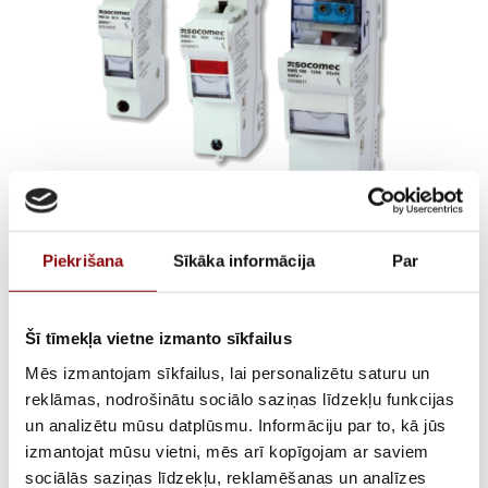
Piekrišana
Sīkāka informācija
Par
RM32 CYLINDRICAL
FUSE HOLDER 10X38 2P
Šī tīmekļa vietne izmanto sīkfailus
W/O INDICATOR
Mēs izmantojam sīkfailus, lai personalizētu saturu un
reklāmas, nodrošinātu sociālo saziņas līdzekļu funkcijas
un analizētu mūsu datplūsmu. Informāciju par to, kā jūs
€
14,77
ar PVN
izmantojat mūsu vietni, mēs arī kopīgojam ar saviem
sociālās saziņas līdzekļu, reklamēšanas un analīzes