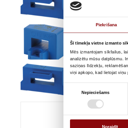
Piekrišana
Šī tīmekļa vietne izmanto sīk
Mēs izmantojam sīkfailus, lai
analizētu mūsu datplūsmu. In
saziņas līdzekļu, reklamēšana
viņi apkopo, kad lietojat viņ
Piekrišanas
Nepieciešams
izvēle
Informācija
Noraidīt
SVARS