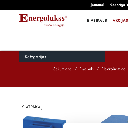
Jaunumi
Noderīga i
E-VEIKALS
AKCIJAS
Kategorijas
Sākumlapa
/
E-veikals
/
Elektroinstalāc
ATPAKAĻ