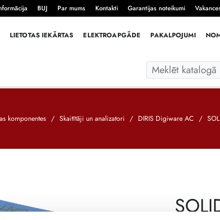
nformācija
BUJ
Par mums
Kontakti
Garantijas noteikumi
Vakance
LIETOTAS IEKĀRTAS
ELEKTROAPGĀDE
PAKALPOJUMI
NO
ijas komponentes
/
Skaitītāji un analizatori
/
DIRIS Digiware AC
/
SOL
SOLI