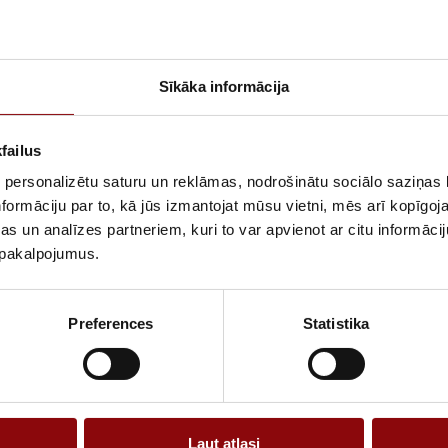
300A
Sīkāka informācija
ATLIKUMS
ARTIKULS
failus
RAŽOTĀJA KO
 personalizētu saturu un reklāmas, nodrošinātu sociālo saziņas l
formāciju par to, kā jūs izmantojat mūsu vietni, mēs arī kopīgo
APRAKSTS
s un analīzes partneriem, kuri to var apvienot ar citu informācij
DC current sen
u pakalpojumus.
Preferences
Statistika
Ļaut atlasi