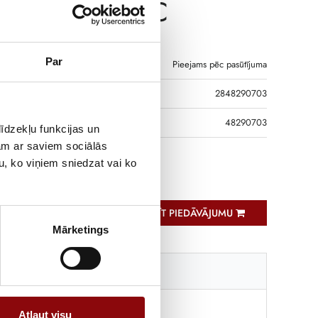
DIGIWARE DC
Par
Pieejams pēc pasūtījuma
2848290703
DS
48290703
īdzekļu funkcijas un
jam ar saviem sociālās
u, ko viņiem sniedzat vai ko
sors 300A solid-core
PIEPRASĪT PIEDĀVĀJUMU
Mārketings
Katalogi
Atļaut visu
0.08 kg