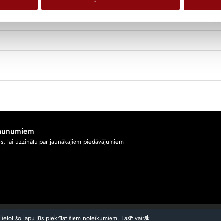
100
jaunumiem
ies, lai uzzinātu par jaunākajiem piedāvājumiem
lietot šo lapu Jūs piekrītat šiem noteikumiem.
Lasīt vairāk