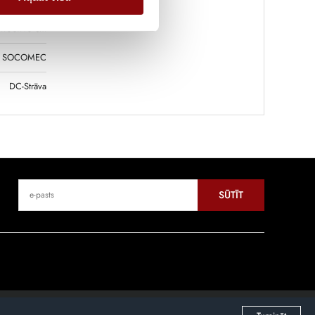
x100x40 cm
SOCOMEC
DC-Strāva
SŪTĪT
Mājaslapas izstrāde