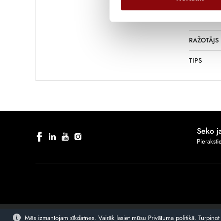
IZMĒRI
RAŽOTĀJS
TIPS
Seko 
Pierakst
Mēs izmantojam sīkdatnes. Vairāk lasiet mūsu Privātuma politikā. Turpinot 
© 2026 Energolukss. Visas tiesības aizsargātas.