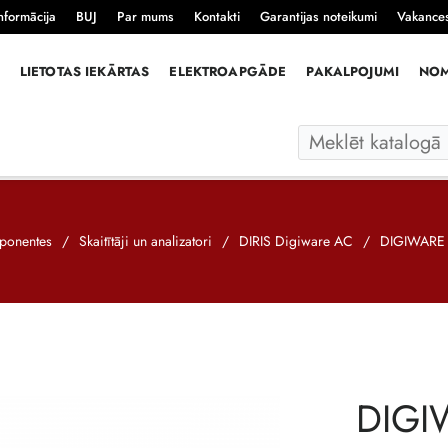
nformācija
BUJ
Par mums
Kontakti
Garantijas noteikumi
Vakance
LIETOTAS IEKĀRTAS
ELEKTROAPGĀDE
PAKALPOJUMI
NO
mponentes
/
Skaitītāji un analizatori
/
DIRIS Digiware AC
/
DIGIWARE 
DIGI