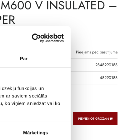
2M600 V INSULATED –
PER
€
5,92
Pieejams pēc pasūtījuma
Par
2848290188
DS
48290188
īdzekļu funkcijas un
jam ar saviem sociālās
 Digiware bus – Length 0.20 m
u, ko viņiem sniedzat vai ko
PIEVIENOT GROZAM
Mārketings