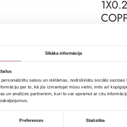
1X0.
COP
ar PVN
ATLIKUMS
Sīkāka informācija
ARTIKULS
RAŽOTĀJA KO
failus
 personalizētu saturu un reklāmas, nodrošinātu sociālo saziņas l
APRAKSTS
formāciju par to, kā jūs izmantojat mūsu vietni, mēs arī kopīgo
RJ45 cable for
s un analīzes partneriem, kuri to var apvienot ar citu informācij
u pakalpojumus.
Preferences
Statistika