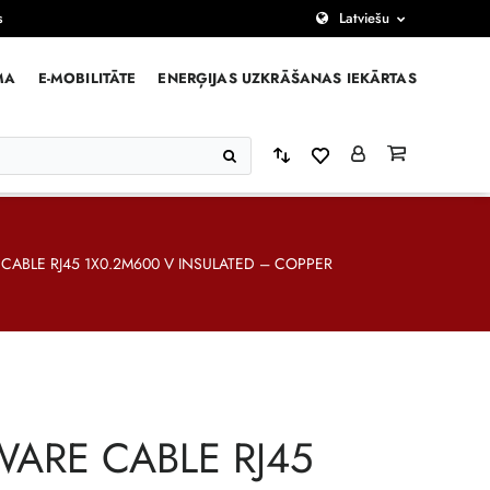
s
Latviešu
MA
E-MOBILITĀTE
ENERĢIJAS UZKRĀŠANAS IEKĀRTAS
CABLE RJ45 1X0.2M600 V INSULATED – COPPER
WARE CABLE RJ45