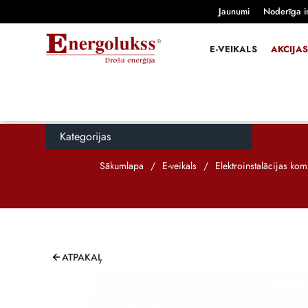
Jaunumi
Noderīga i
E-VEIKALS
AKCIJAS
Kategorijas
Sākumlapa
/
E-veikals
/
Elektroinstalācijas ko
ATPAKAĻ