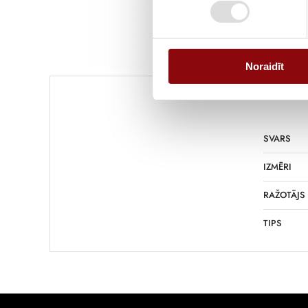
Noraidīt
Informācija
SVARS
IZMĒRI
RAŽOTĀJS
TIPS