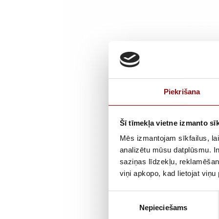
Piekrišana
Šī tīmekļa vietne izmanto sīk
Mēs izmantojam sīkfailus, lai
analizētu mūsu datplūsmu. In
saziņas līdzekļu, reklamēšana
viņi apkopo, kad lietojat viņ
Piekrišanas
Nepieciešams
izvēle