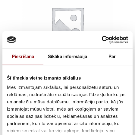
Piekrišana
Sīkāka informācija
Par
DIGIWARE CABLE RJ45
Šī tīmekļa vietne izmanto sīkfailus
Mēs izmantojam sīkfailus, lai personalizētu saturu un
1X1M600 V INSULATED
reklāmas, nodrošinātu sociālo saziņas līdzekļu funkcijas
un analizētu mūsu datplūsmu. Informāciju par to, kā jūs
– COPPER
izmantojat mūsu vietni, mēs arī kopīgojam ar saviem
sociālās saziņas līdzekļu, reklamēšanas un analīzes
€
6,21
ar PVN
partneriem, kuri to var apvienot ar citu informāciju, ko
viņiem sniedzat vai ko viņi apkopo, kad lietojat viņu