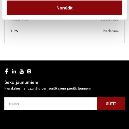
IZMĒRI
140x140x20 cm
Noraidīt
RAŽOTĀJS
SOCOMEC
TIPS
Piederumi
Seko jaunumiem
Pieraksties, lai uzzinātu par jaunākajiem piedāvājumiem
SŪTĪT