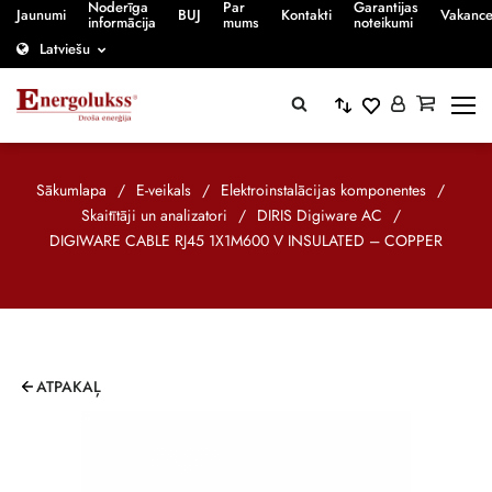
Noderīga
Par
Garantijas
Jaunumi
BUJ
Kontakti
Vakanc
informācija
mums
noteikumi
Latviešu
Sākumlapa
/
E-veikals
/
Elektroinstalācijas komponentes
/
Skaitītāji un analizatori
/
DIRIS Digiware AC
/
DIGIWARE CABLE RJ45 1X1M600 V INSULATED – COPPER
ATPAKAĻ