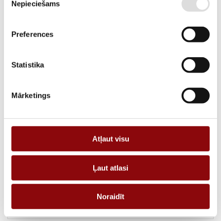
Nepieciešams
izvēle
RAŽOTĀJA KODS
48250206
APRAKSTS
Preferences
Optional plug-in module temperature inputs
Statistika
PIEPRASĪT PIEDĀVĀJUMU
Mārketings
Informācija
Katalogi
SVARS
0.12 kg
Atļaut visu
IZMĒRI
230x230x37 cm
Ļaut atlasi
RAŽOTĀJS
SOCOMEC
Noraidīt
TIPS
Aprīkojums