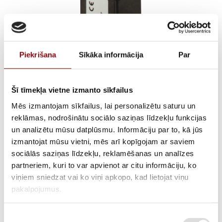
Piekrišana
Sīkāka informācija
Par
Šī tīmekļa vietne izmanto sīkfailus
Mēs izmantojam sīkfailus, lai personalizētu saturu un
reklāmas, nodrošinātu sociālo saziņas līdzekļu funkcijas
TEMPERATURE INPUTS
un analizētu mūsu datplūsmu. Informāciju par to, kā jūs
izmantojat mūsu vietni, mēs arī kopīgojam ar saviem
MODULE FOR DIRIS A30
sociālās saziņas līdzekļu, reklamēšanas un analīzes
partneriem, kuri to var apvienot ar citu informāciju, ko
viņiem sniedzat vai ko viņi apkopo, kad lietojat viņu
pakalpojumus.
ATLIKUMS
Pieejams pēc pasūtījuma
ARTIKULS
2848250206
Piekrišanas