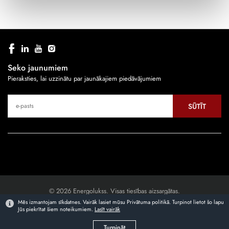
Seko jaunumiem
Pieraksties, lai uzzinātu par jaunākajiem piedāvājumiem
SŪTĪT
© 2026 Energolukss. Visas tiesības aizsargātas.
Mēs izmantojam sīkdatnes. Vairāk lasiet mūsu Privātuma politikā. Turpinot lietot šo lapu
Jūs piekrītat šiem noteikumiem.
Lasīt vairāk
Mājaslapas izstrāde
Turpināt