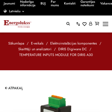
Noderīga
Par
Garantijas
Jaunumi
BUJ
Kontakti
Vakanc
informācija
mums
noteikumi
Latviešu
Sākumlapa
/
E-veikals
/
Elektroinstalācijas komponentes
/
Skaitītāji un analizatori
/
DIRIS Digiware DC
/
TEMPERATURE INPUTS MODULE FOR DIRIS A30
ATPAKAĻ