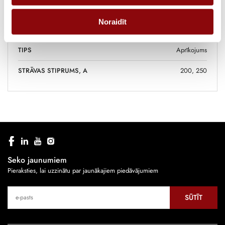
RAŽOTĀJS
SOCOMEC
Noraidīt
POLI
3
TIPS
Aprīkojums
STRĀVAS STIPRUMS, A
200, 250
Seko jaunumiem
Pieraksties, lai uzzinātu par jaunākajiem piedāvājumiem
SŪTĪT