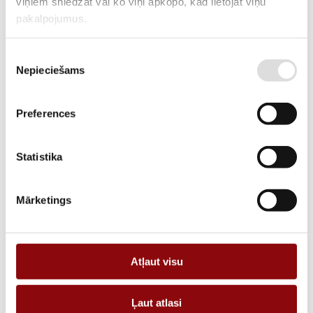
viņiem sniedzat vai ko viņi apkopo, kad lietojat viņu
ARTIKULS
2826943021
pakalpojumus.
RAŽOTĀJA KODS
26943021
Piekrišanas
APRAKSTS
Nepieciešams
izvēle
Terminal shroud 3P 200-250A top or bottom
Preferences
Statistika
PIEVIENOT GROZAM
Mārketings
Informācija
Katalogi
Atļaut visu
SVARS
0.12 kg
IZMĒRI
60x60x60 cm
Ļaut atlasi