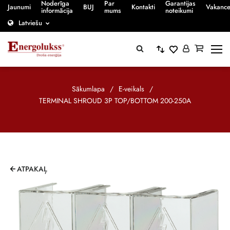
Noderīga
Par
Garantijas
Jaunumi
BUJ
Kontakti
Vakanc
informācija
mums
noteikumi
Latviešu
Sākumlapa
/
E-veikals
/
TERMINAL SHROUD 3P TOP/BOTTOM 200-250A
ATPAKAĻ