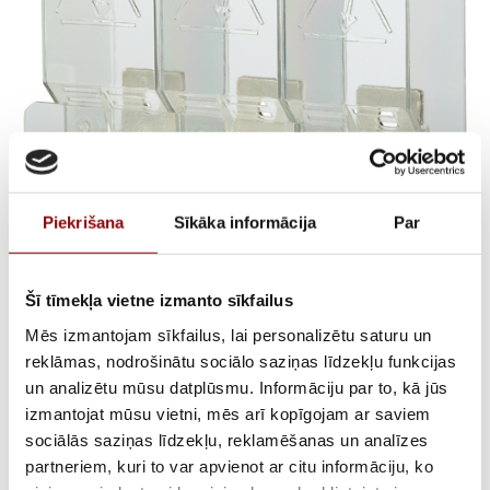
Piekrišana
Sīkāka informācija
Par
TERMINAL SHROUD 3P
TOP/BOTTOM 200-250A
Šī tīmekļa vietne izmanto sīkfailus
Mēs izmantojam sīkfailus, lai personalizētu saturu un
reklāmas, nodrošinātu sociālo saziņas līdzekļu funkcijas
€
16,18
ar PVN
un analizētu mūsu datplūsmu. Informāciju par to, kā jūs
izmantojat mūsu vietni, mēs arī kopīgojam ar saviem
ATLIKUMS
Tikai 2 gab. noliktavā Rīgā (pieejams
sociālās saziņas līdzekļu, reklamēšanas un analīzes
pēc pasūtījuma)
partneriem, kuri to var apvienot ar citu informāciju, ko