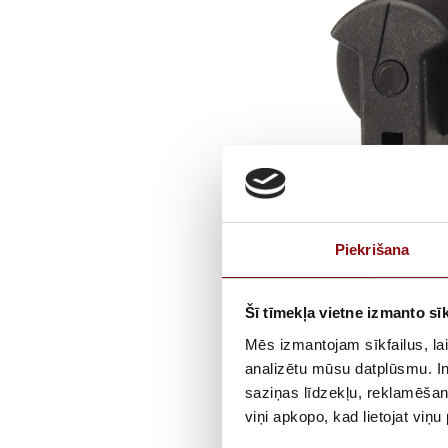
Piekrišana
Šī tīmekļa vietne izmanto sīk
Mēs izmantojam sīkfailus, lai
analizētu mūsu datplūsmu. In
saziņas līdzekļu, reklamēšana
viņi apkopo, kad lietojat viņ