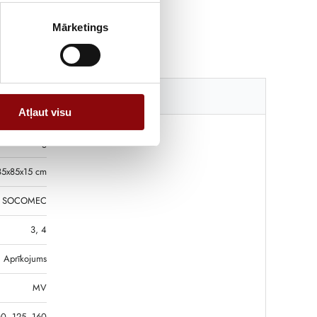
Mārketings
Katalogi
Atļaut visu
0.02 kg
85x85x15 cm
SOCOMEC
3, 4
Aprīkojums
MV
0, 125, 160