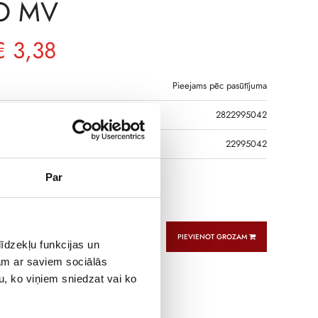
O MV
€
3,38
Pieejams pēc pasūtījuma
2822995042
DS
22995042
Par
on handle type MV Blue
PIEVIENOT GROZAM
īdzekļu funkcijas un
jam ar saviem sociālās
u, ko viņiem sniedzat vai ko