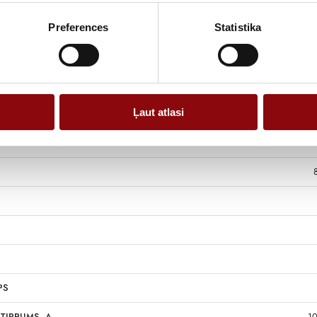
Preferences
Statistika
Ļaut atlasi
PS
TIPRUMS, A
10