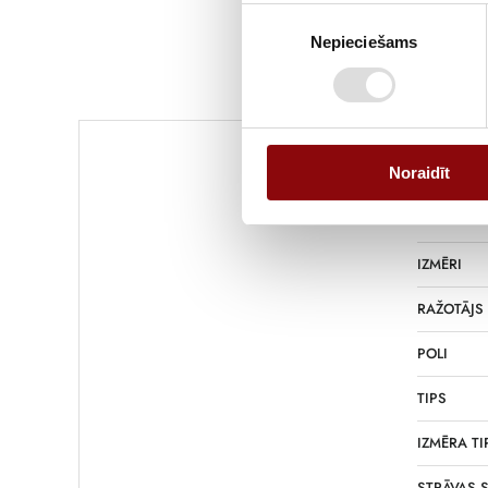
Piekrišanas
Nepieciešams
izvēle
Informācija
Noraidīt
SVARS
IZMĒRI
RAŽOTĀJS
POLI
TIPS
IZMĒRA TI
STRĀVAS S