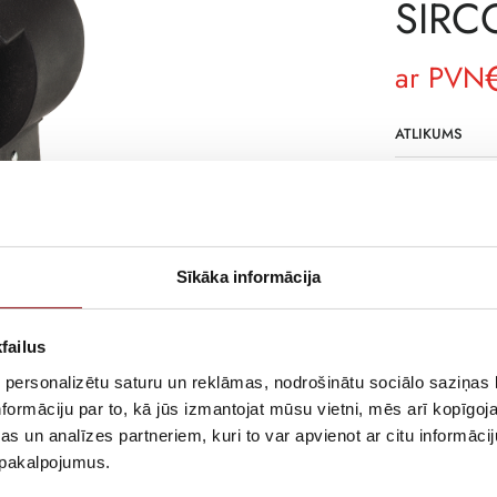
SIRC
ar PVN
ATLIKUMS
ARTIKULS
RAŽOTĀJA KO
APRAKSTS
Sīkāka informācija
Direct operati
failus
 personalizētu saturu un reklāmas, nodrošinātu sociālo saziņas l
formāciju par to, kā jūs izmantojat mūsu vietni, mēs arī kopīgo
s un analīzes partneriem, kuri to var apvienot ar citu informācij
u pakalpojumus.