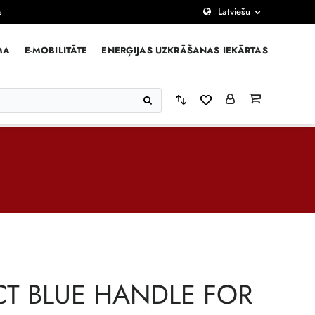
s
Latviešu
MA
E-MOBILITĀTE
ENERĢIJAS UZKRĀŠANAS IEKĀRTAS
CT BLUE HANDLE FOR