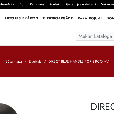
nformācija
BUJ
Par mums
Kontakti
Garantijas noteikumi
Vakance
LIETOTAS IEKĀRTAS
ELEKTROAPGĀDE
PAKALPOJUMI
NO
Sākumlapa
/
E-veikals
/
DIRECT BLUE HANDLE FOR SIRCO MV
DIRE