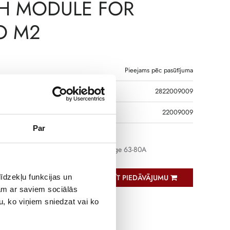
H MODULE FOR
O M2
Pieejams pēc pasūtījuma
2822009009
DS
22009009
Par
tective earth module for SIRCO M range 63-80A
īdzekļu funkcijas un
PIEPRASĪT PIEDĀVĀJUMU
jam ar saviem sociālās
u, ko viņiem sniedzat vai ko