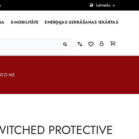
s
Latviešu
MA
E-MOBILITĀTE
ENERĢIJAS UZKRĀŠANAS IEKĀRTAS
RCO M2
ITCHED PROTECTIVE