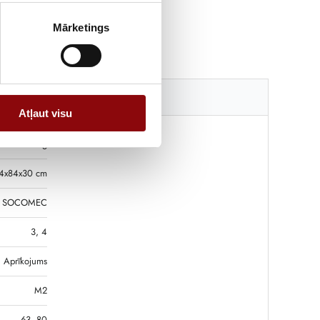
Mārketings
Katalogi
Atļaut visu
0.1 kg
4x84x30 cm
SOCOMEC
3, 4
Aprīkojums
M2
63, 80