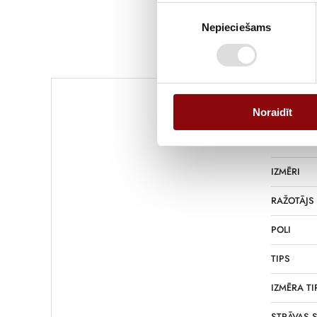
Piekrišanas
Nepieciešams
izvēle
Informācija
Noraidīt
SVARS
IZMĒRI
RAŽOTĀJS
POLI
TIPS
IZMĒRA TI
STRĀVAS S