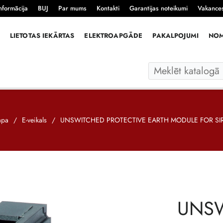
nformācija
BUJ
Par mums
Kontakti
Garantijas noteikumi
Vakance
LIETOTAS IEKĀRTAS
ELEKTROAPGĀDE
PAKALPOJUMI
NO
apa
/
E-veikals
/
UNSWITCHED PROTECTIVE EARTH MODULE FOR SI
UNSW