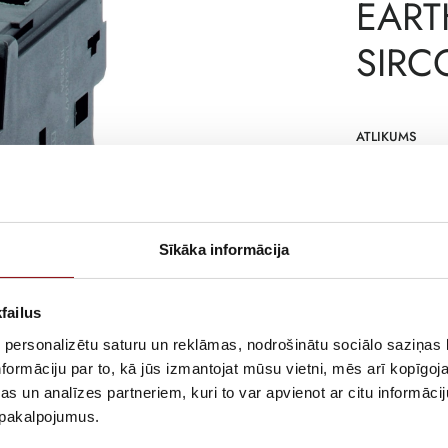
EART
SIRC
ATLIKUMS
ARTIKULS
RAŽOTĀJA KO
Sīkāka informācija
APRAKSTS
Unswitched pro
failus
 personalizētu saturu un reklāmas, nodrošinātu sociālo saziņas l
formāciju par to, kā jūs izmantojat mūsu vietni, mēs arī kopīgo
s un analīzes partneriem, kuri to var apvienot ar citu informācij
u pakalpojumus.