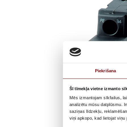
Piekrišana
Šī tīmekļa vietne izmanto sīk
Mēs izmantojam sīkfailus, lai
analizētu mūsu datplūsmu. In
saziņas līdzekļu, reklamēšana
viņi apkopo, kad lietojat viņ