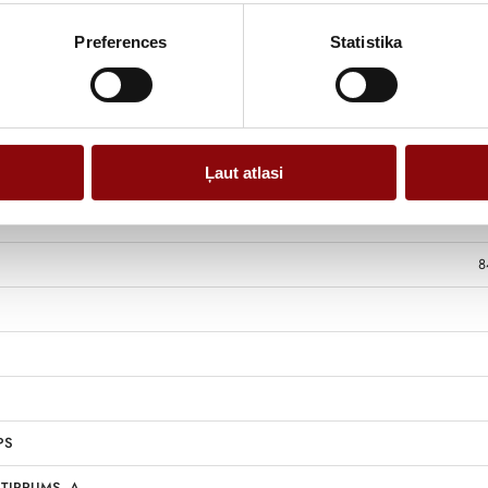
Preferences
Statistika
Ļaut atlasi
8
PS
TIPRUMS, A