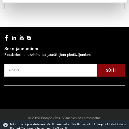
Seko jaunumiem
Pieraksties, lai uzzinātu par jaunākajiem piedāvājumiem
SŪTĪT
© 2026 Energolukss. Visas tiesības aizsargātas.
Mēs izmantojam sīkdatnes. Vairāk lasiet mūsu Privātuma politikā. Turpinot lietot šo lapu
Jūs piekrītat šiem noteikumiem.
Lasīt vairāk