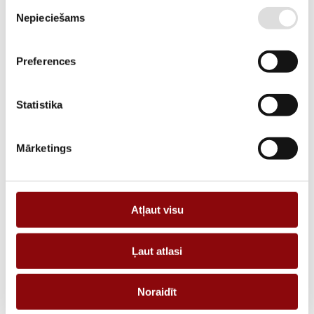
Piekrišanas
APRAKSTS
Nepieciešams
izvēle
Bar or cable-through CT TCB 85-100 3000A/5A Class 0,5 30VA
Preferences
PIEPRASĪT PIEDĀVĀJUMU
Statistika
Informācija
Katalogi
Mārketings
SVARS
1.03 kg
IZMĒRI
170x170x40 cm
Atļaut visu
RAŽOTĀJS
SOCOMEC
STRĀVAS STIPRUMS, A
3000
Ļaut atlasi
TIPS
TCB85-100
Noraidīt
IZMĒRA TIPS
TCB Bar or cable-through