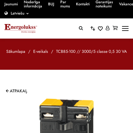
Noderīga
Par
Garantijas
Jaunumi
BUJ
Kontakti
Vakanc
informācija
mums
noteikumi
Latviešu
Sākumlapa
/
E-veikals
/
TCB85-100 // 3000/5 classe 0,5 30 VA
ATPAKAĻ