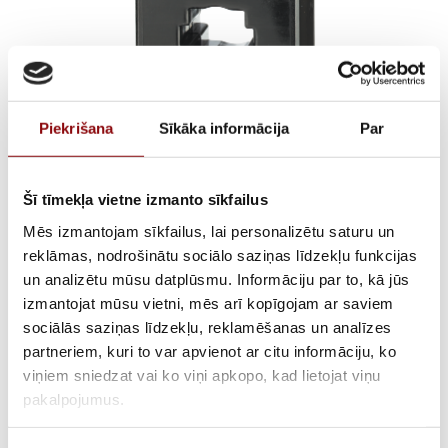
Piekrišana
Sīkāka informācija
Par
Šī tīmekļa vietne izmanto sīkfailus
TCB85-100 // 3000/5
Mēs izmantojam sīkfailus, lai personalizētu saturu un
classe 0,5 30 VA
reklāmas, nodrošinātu sociālo saziņas līdzekļu funkcijas
un analizētu mūsu datplūsmu. Informāciju par to, kā jūs
izmantojat mūsu vietni, mēs arī kopīgojam ar saviem
sociālās saziņas līdzekļu, reklamēšanas un analīzes
ATLIKUMS
Pieejams pēc pasūtījuma
partneriem, kuri to var apvienot ar citu informāciju, ko
viņiem sniedzat vai ko viņi apkopo, kad lietojat viņu
ARTIKULS
28192T9698
pakalpojumus.
RAŽOTĀJA KODS
192T9698