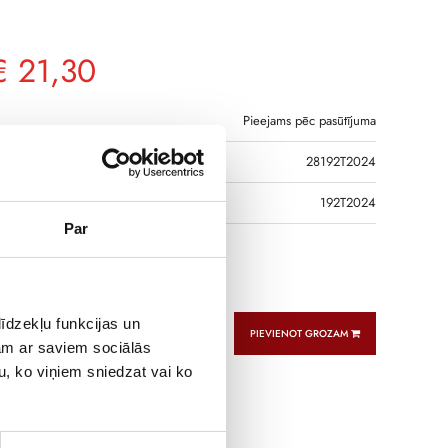
€
21,30
Pieejams pēc pasūtījuma
28192T2024
DS
192T2024
Par
 CT TCA 22 200A/5A Class 1 2,5VA
īdzekļu funkcijas un
PIEVIENOT GROZAM
jam ar saviem sociālās
u, ko viņiem sniedzat vai ko