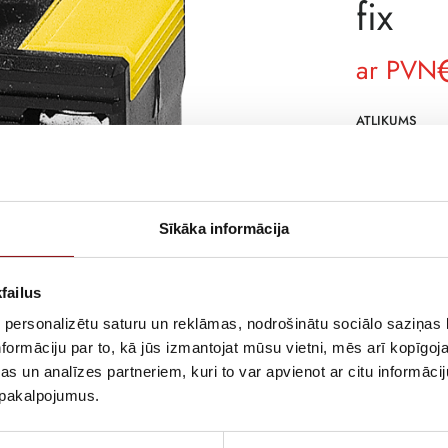
fix
ar PVN
ATLIKUMS
ARTIKULS
RAŽOTĀJA KO
Sīkāka informācija
APRAKSTS
Cable-through
failus
 personalizētu saturu un reklāmas, nodrošinātu sociālo saziņas l
formāciju par to, kā jūs izmantojat mūsu vietni, mēs arī kopīgo
s un analīzes partneriem, kuri to var apvienot ar citu informācij
u pakalpojumus.