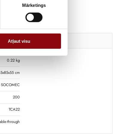
Mārketings
Katalogi
Atļaut visu
0.22 kg
85x85x55 cm
SOCOMEC
200
TCA22
ble-through