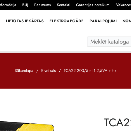
nformācija
BUJ
Par mums
Kontakti
Garantijas noteikumi
Vakance
LIETOTAS IEKĀRTAS
ELEKTROAPGĀDE
PAKALPOJUMI
NO
Sākumlapa
/
E-veikals
/
TCA22 200/5 cl.1 2,5VA + fix
TCA2