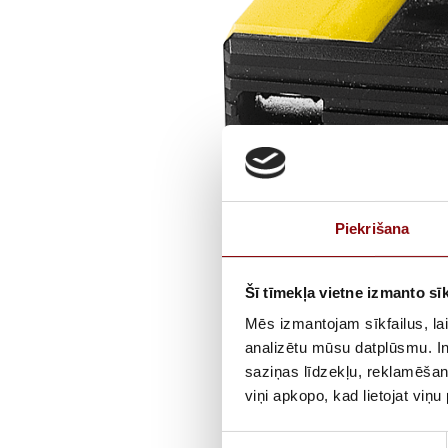
Piekrišana
Šī tīmekļa vietne izmanto sīk
Mēs izmantojam sīkfailus, lai
analizētu mūsu datplūsmu. In
saziņas līdzekļu, reklamēšana
viņi apkopo, kad lietojat viņ
Piekrišanas