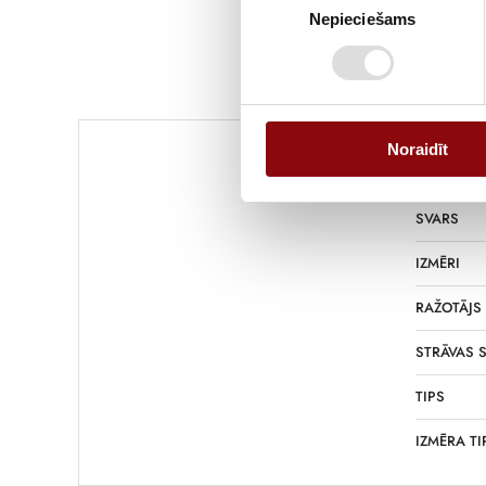
Nepieciešams
izvēle
Informācija
Noraidīt
SVARS
IZMĒRI
RAŽOTĀJS
STRĀVAS S
TIPS
IZMĒRA TI