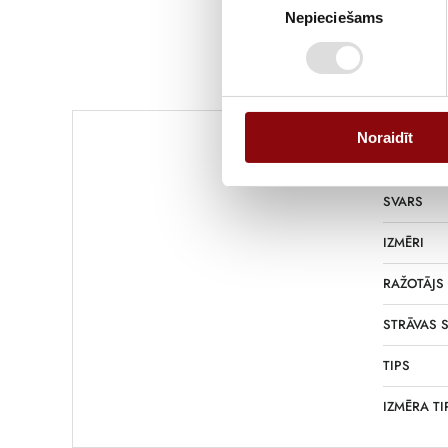
Nepieciešams
izvēle
Informācija
Noraidīt
SVARS
IZMĒRI
RAŽOTĀJS
STRĀVAS S
TIPS
IZMĒRA TI