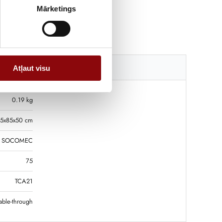
Mārketings
Katalogi
Atļaut visu
0.19 kg
5x85x50 cm
SOCOMEC
75
TCA21
ble-through