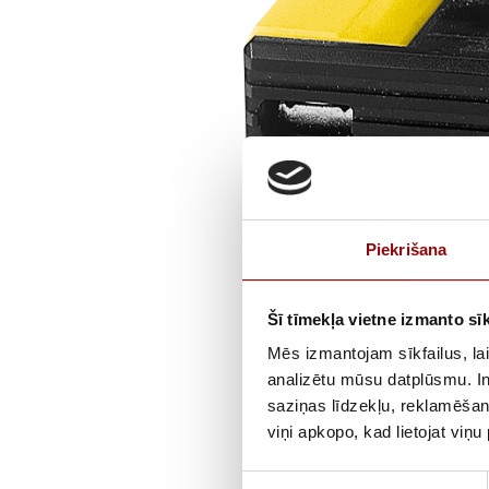
Piekrišana
Šī tīmekļa vietne izmanto sīk
Mēs izmantojam sīkfailus, lai
analizētu mūsu datplūsmu. In
saziņas līdzekļu, reklamēšana
viņi apkopo, kad lietojat viņ
Piekrišanas