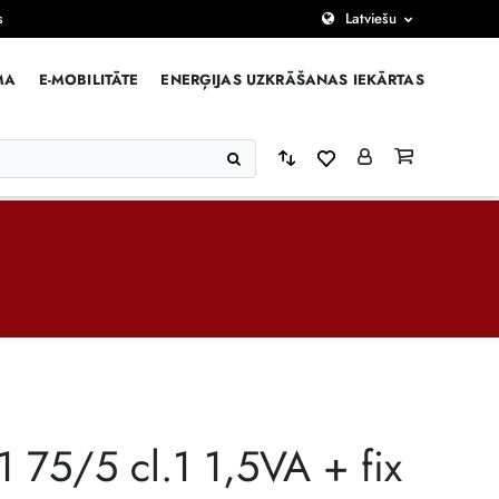
s
Latviešu
MA
E-MOBILITĀTE
ENERĢIJAS UZKRĀŠANAS IEKĀRTAS
 75/5 cl.1 1,5VA + fix