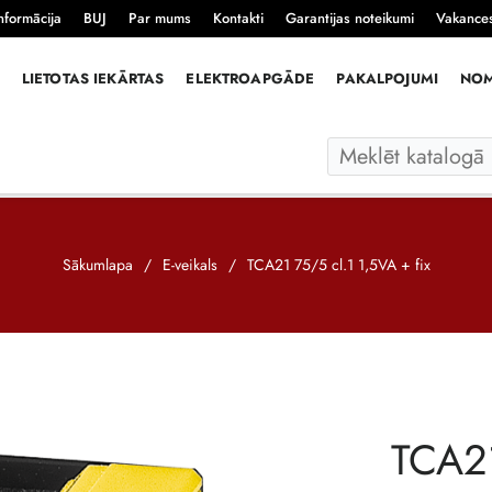
nformācija
BUJ
Par mums
Kontakti
Garantijas noteikumi
Vakance
LIETOTAS IEKĀRTAS
ELEKTROAPGĀDE
PAKALPOJUMI
NO
Sākumlapa
/
E-veikals
/
TCA21 75/5 cl.1 1,5VA + fix
TCA21