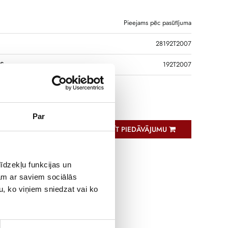
Pieejams pēc pasūtījuma
28192T2007
DS
192T2007
CT TCA 21 75A/5A Class 1 1,5VA
Par
PIEPRASĪT PIEDĀVĀJUMU
īdzekļu funkcijas un
jam ar saviem sociālās
u, ko viņiem sniedzat vai ko