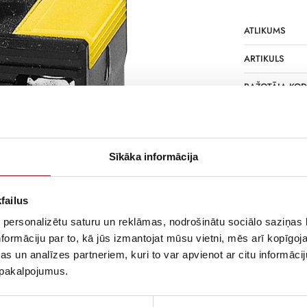
ATLIKUMS
ARTIKULS
RAŽOTĀJA KO
APRAKSTS
Cable-through 
Sīkāka informācija
failus
 personalizētu saturu un reklāmas, nodrošinātu sociālo saziņas l
formāciju par to, kā jūs izmantojat mūsu vietni, mēs arī kopīgo
s un analīzes partneriem, kuri to var apvienot ar citu informācij
u pakalpojumus.