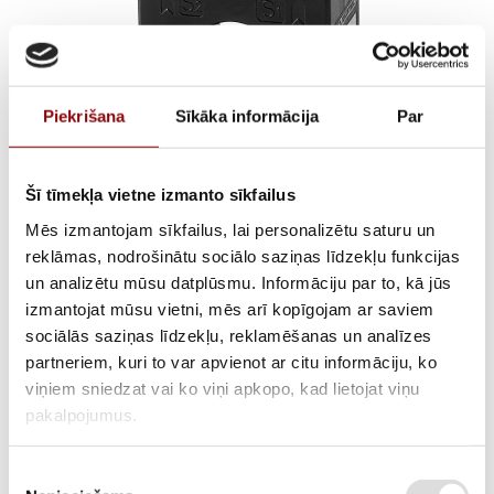
Piekrišana
Sīkāka informācija
Par
Šī tīmekļa vietne izmanto sīkfailus
TCA14 150/5 cl.1 2,5VA
Mēs izmantojam sīkfailus, lai personalizētu saturu un
reklāmas, nodrošinātu sociālo saziņas līdzekļu funkcijas
un analizētu mūsu datplūsmu. Informāciju par to, kā jūs
izmantojat mūsu vietni, mēs arī kopīgojam ar saviem
ATLIKUMS
Pieejams pēc pasūtījuma
sociālās saziņas līdzekļu, reklamēšanas un analīzes
partneriem, kuri to var apvienot ar citu informāciju, ko
ARTIKULS
28192T1415
viņiem sniedzat vai ko viņi apkopo, kad lietojat viņu
pakalpojumus.
RAŽOTĀJA KODS
192T1415
APRAKSTS
Piekrišanas