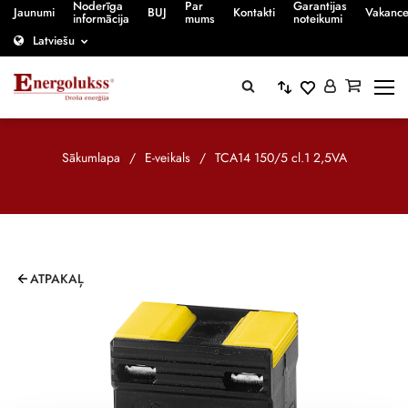
Noderīga
Par
Garantijas
Jaunumi
BUJ
Kontakti
Vakanc
informācija
mums
noteikumi
Latviešu
Sākumlapa
/
E-veikals
/
TCA14 150/5 cl.1 2,5VA
ATPAKAĻ