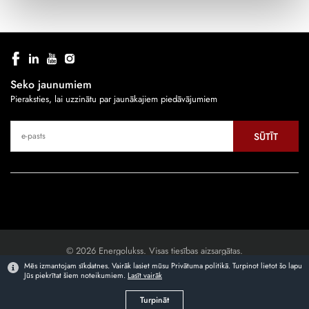
Seko jaunumiem
Pieraksties, lai uzzinātu par jaunākajiem piedāvājumiem
SŪTĪT
© 2026 Energolukss. Visas tiesības aizsargātas.
Mēs izmantojam sīkdatnes. Vairāk lasiet mūsu Privātuma politikā. Turpinot lietot šo lapu
Jūs piekrītat šiem noteikumiem.
Lasīt vairāk
Mājaslapas izstrāde
Turpināt