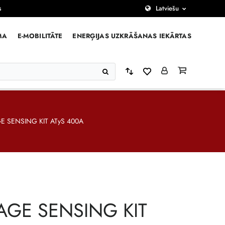
s
Latviešu
MA
E-MOBILITĀTE
ENERĢIJAS UZKRĀŠANAS IEKĀRTAS
E SENSING KIT ATyS 400A
AGE SENSING KIT