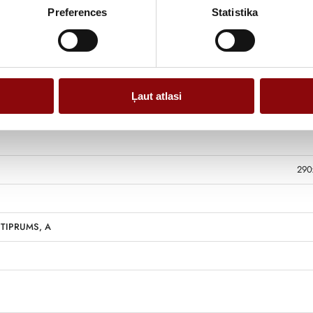
Preferences
Statistika
Informācija
Ļaut atlasi
290
TIPRUMS, A