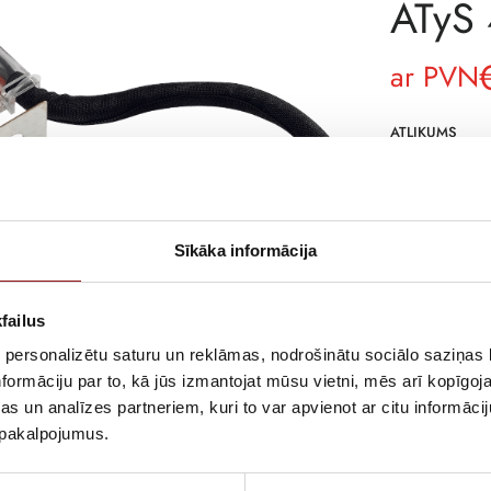
ATyS
ar PVN
ATLIKUMS
ARTIKULS
RAŽOTĀJA KO
Sīkāka informācija
APRAKSTS
Voltage sensin
failus
 personalizētu saturu un reklāmas, nodrošinātu sociālo saziņas l
formāciju par to, kā jūs izmantojat mūsu vietni, mēs arī kopīgo
s un analīzes partneriem, kuri to var apvienot ar citu informācij
u pakalpojumus.