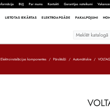
nformācija
BUJ
Par mums
Kontakti
Garantijas noteikumi
Vakance
LIETOTAS IEKĀRTAS
ELEKTROAPGĀDE
PAKALPOJUMI
NO
Elektroinstalācijas komponentes
/
Pārslēdži
/
Automātiskie
/
VOLTAG
VOLT