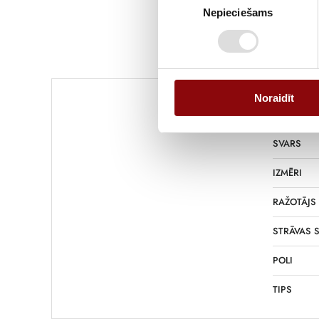
Nepieciešams
izvēle
Noraidīt
SVARS
IZMĒRI
RAŽOTĀJS
STRĀVAS S
POLI
TIPS