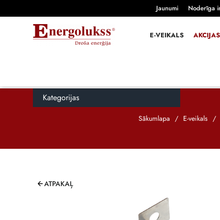
Jaunumi
Noderīga i
E-VEIKALS
AKCIJAS
Kategorijas
Sākumlapa
/
E-veikals
/
ATPAKAĻ