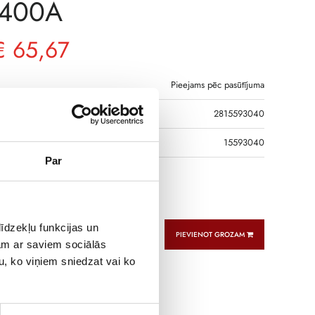
 400A
€
65,67
Pieejams pēc pasūtījuma
2815593040
DS
15593040
Par
g and power supply tap 3P 315-400A
īdzekļu funkcijas un
PIEVIENOT GROZAM
jam ar saviem sociālās
u, ko viņiem sniedzat vai ko