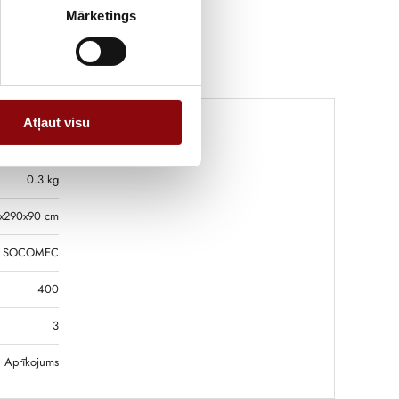
Mārketings
Atļaut visu
0.3 kg
x290x90 cm
SOCOMEC
400
3
Aprīkojums