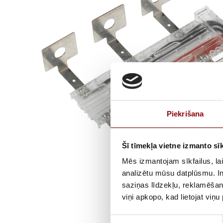
Piekrišana
Šī tīmekļa vietne izmanto sīk
Mēs izmantojam sīkfailus, lai
analizētu mūsu datplūsmu. In
saziņas līdzekļu, reklamēšana
viņi apkopo, kad lietojat viņ
Piekrišanas