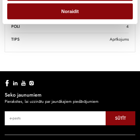
IZMĒRI
3x3x321 cm
Noraidīt
RAŽOTĀJS
SOCOMEC
POLI
4
TIPS
Aprīkojums
Seko jaunumiem
Pieraksties, lai uzzinātu par jaunākajiem piedāvājumiem
SŪTĪT