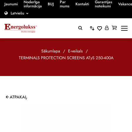
Noderīga
Par
Garantijas
Jaunumi
BUJ
Kontakti
Vakanc
informācija
mums
noteikumi
Latviešu
Sākumlapa
/
E-veikals
/
TERMINALS PROTECTION SCREENS ATyS 250-400A
ATPAKAĻ