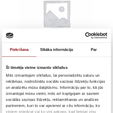
Piekrišana
Sīkāka informācija
Par
TERMINALS
Šī tīmekļa vietne izmanto sīkfailus
PROTECTION SCREENS
Mēs izmantojam sīkfailus, lai personalizētu saturu un
ATyS 250-400A
reklāmas, nodrošinātu sociālo saziņas līdzekļu funkcijas
un analizētu mūsu datplūsmu. Informāciju par to, kā jūs
izmantojat mūsu vietni, mēs arī kopīgojam ar saviem
€
17,71
ar PVN
sociālās saziņas līdzekļu, reklamēšanas un analīzes
partneriem, kuri to var apvienot ar citu informāciju, ko
ATLIKUMS
Pieejams pēc pasūtījuma
viņiem sniedzat vai ko viņi apkopo, kad lietojat viņu