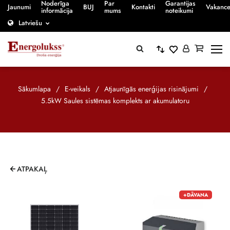
Noderīga
Par
Garantijas
Jaunumi
BUJ
Kontakti
Vakanc
informācija
mums
noteikumi
Latviešu
Sākumlapa
/
E-veikals
/
Atjaunīgās enerģijas risinājumi
/
5.5kW Saules sistēmas komplekts ar akumulatoru
ATPAKAĻ
+DĀVANA