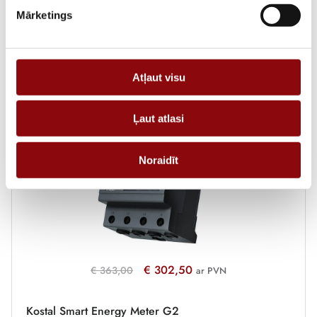
Mārketings
Atļaut visu
Saistītie produkti
Ļaut atlasi
-17%
Noraidīt
€
302,50
€
363,00
ar PVN
Kostal Smart Energy Meter G2