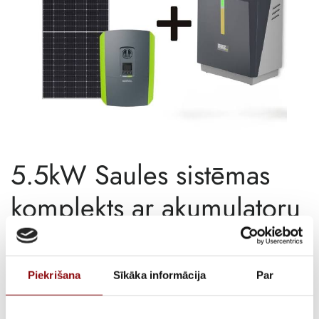
5.5kW Saules sistēmas
komplekts ar akumulatoru
APRAKSTS
Piekrišana
Sīkāka informācija
Par
Komplekta cena – 8455.87 €
(cena ar valsts atbalstu –
3455.87€
)