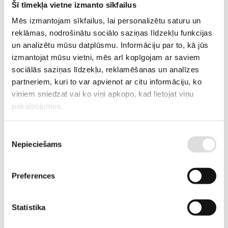
Invertors KOSTAL PLENTICORE plus 5.5;
Šī tīmekļa vietne izmanto sīkfailus
Saules paneļi 445W – 13 gab;
Mēs izmantojam sīkfailus, lai personalizētu saturu un
reklāmas, nodrošinātu sociālo saziņas līdzekļu funkcijas
Saules paneļu montāžas sistēma bitumena šindelim;
un analizētu mūsu datplūsmu. Informāciju par to, kā jūs
BMZ Hyperion Long Life 8,4 kWh, 4 moduļu akumulators;
izmantojat mūsu vietni, mēs arī kopīgojam ar saviem
Materiāli un uzstādīšanas darbs klienta objektā, konsultācijas ST
sociālās saziņas līdzekļu, reklamēšanas un analīzes
pieslēguma izveidei un sistēmas nodošana ekspluatācijā;
partneriem, kuri to var apvienot ar citu informāciju, ko
Dāvanā
–
Kostal Smart Energy Meter
.
viņiem sniedzat vai ko viņi apkopo, kad lietojat viņu
pakalpojumus.
PIEPRASĪT PIEDĀVĀJUMU
Piekrišanas
Nepieciešams
izvēle
Informācija
Preferences
Tehniskā specifikācija saules invertoram –
PLENTICORE Plus G2 En
Statistika
Tehniskā specifikācija saules paneļiem –
N Type ABC Module Aiko A MAH54Mb 445W