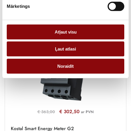
Mārketings
Atļaut visu
Saistītie produkti
Ļaut atlasi
-17%
Noraidīt
€
302,50
€
363,00
ar PVN
Kostal Smart Energy Meter G2