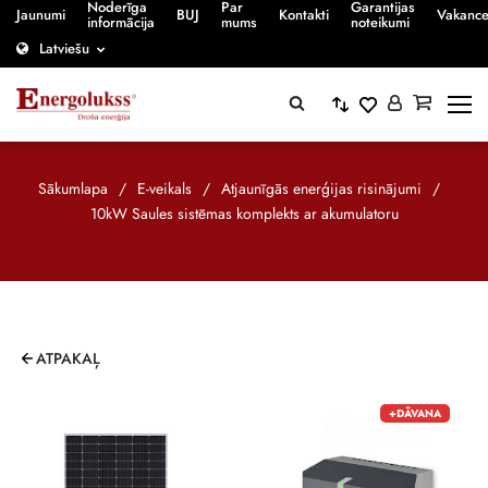
Noderīga
Par
Garantijas
Jaunumi
BUJ
Kontakti
Vakanc
informācija
mums
noteikumi
Latviešu
Sākumlapa
/
E-veikals
/
Atjaunīgās enerģijas risinājumi
/
10kW Saules sistēmas komplekts ar akumulatoru
ATPAKAĻ
+DĀVANA