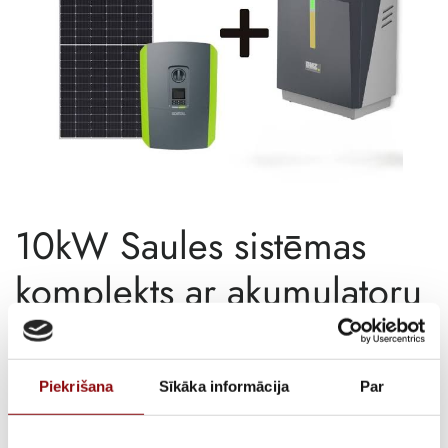
10kW Saules sistēmas
komplekts ar akumulatoru
APRAKSTS
Piekrišana
Sīkāka informācija
Par
Komplekta cena – 10955.72€
(cena ar valsts atbalstu –
4455,72€
)