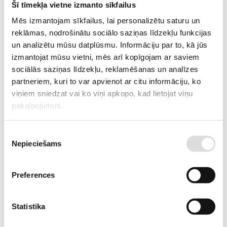
Invertors KOSTAL PLENTICORE plus 10;
Šī tīmekļa vietne izmanto sīkfailus
Saules paneļi 445W – 22 gab;
Mēs izmantojam sīkfailus, lai personalizētu saturu un
reklāmas, nodrošinātu sociālo saziņas līdzekļu funkcijas
Saules paneļu montāžas sistēma bitumena šindelim;
un analizētu mūsu datplūsmu. Informāciju par to, kā jūs
BMZ Hyperion Long Life 8,4 kWh, 4 moduļu akumulators;
izmantojat mūsu vietni, mēs arī kopīgojam ar saviem
Materiāli un uzstādīšanas darbs klienta objektā, konsultācijas ST
sociālās saziņas līdzekļu, reklamēšanas un analīzes
pieslēguma izveidei un sistēmas nodošana ekspluatācijā;
partneriem, kuri to var apvienot ar citu informāciju, ko
Dāvanā
–
Kostal Smart Energy Meter
.
viņiem sniedzat vai ko viņi apkopo, kad lietojat viņu
pakalpojumus.
PIEPRASĪT PIEDĀVĀJUMU
Piekrišanas
Nepieciešams
izvēle
Informācija
Preferences
Tehniskā specifikācija saules invertoram –
PLENTICORE Plus G2 En
Statistika
Tehniskā specifikācija saules paneļiem –
N Type ABC Module Aiko A MAH54Mb 445W