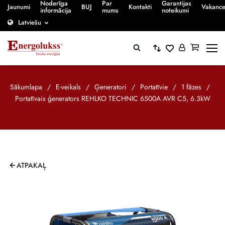
Noderīga
Par
Garantijas
Jaunumi
BUJ
Kontakti
Vakanc
informācija
mums
noteikumi
Latviešu
Sākumlapa
/
E-veikals
/
Ģeneratori
/
Portatīvie
/
1 fāzes
/
Portatīvais ģenerators REHLKO TECHNIC 6500A AVR C5, 6.3kW
ATPAKAĻ