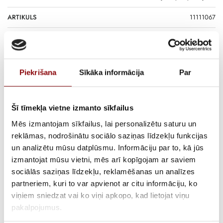
ARTIKULS
11111067
PIEGĀDES LAIKS, JA PRECE NAV
2-6 nedēļas
NOLIKTAVĀ RĪGĀ
APRAKSTS
Piekrišana
Sīkāka informācija
Par
1 fāzes benzīna ģenerators.
Jaudīgs 1 fāzes benzīna ģenerators TECHNIC 6500A AVR C5 ar jaudu
Šī tīmekļa vietne izmanto sīkfailus
6.3kW ir paredzēts rezerves un autonomai elektroapgādei situācijās,
Mēs izmantojam sīkfailus, lai personalizētu saturu un
kad nav pieejams pastāvīgs elektrotīkls. Ģenerators nodrošina stabilu
reklāmas, nodrošinātu sociālo saziņas līdzekļu funkcijas
elektroenerģijas padevi un pietiekamu jaudas rezervi vairāku
un analizētu mūsu datplūsmu. Informāciju par to, kā jūs
elektroiekārtu vienlaicīgai darbināšanai.
izmantojat mūsu vietni, mēs arī kopīgojam ar saviem
Iekārta ir piemērota apgaismojuma, apkures sistēmu,
sociālās saziņas līdzekļu, reklamēšanas un analīzes
elektroinstrumentu, sūkņu un citu vienfāzes elektroiekārtu darbībai
partneriem, kuri to var apvienot ar citu informāciju, ko
dažādos lietošanas apstākļos, tostarp saimniecībās un nelielās
viņiem sniedzat vai ko viņi apkopo, kad lietojat viņu
darbnīcās. TECHNIC 6500A AVR C5 ir piemērots gan ikdienas
pakalpojumus.
ekspluatācijai, gan īslaicīgai intensīvākai slodzei.