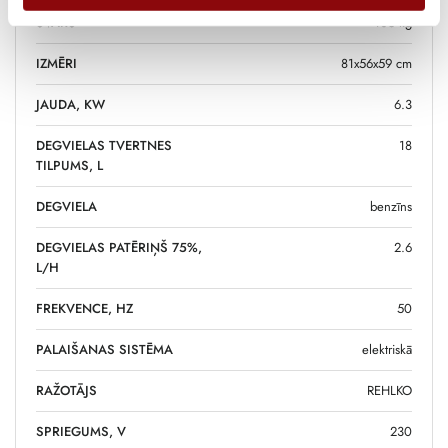
SVARS
105 kg
IZMĒRI
81x56x59 cm
JAUDA, KW
6.3
DEGVIELAS TVERTNES
18
TILPUMS, L
DEGVIELA
benzīns
DEGVIELAS PATĒRIŅŠ 75%,
2.6
L/H
FREKVENCE, HZ
50
PALAIŠANAS SISTĒMA
elektriskā
RAŽOTĀJS
REHLKO
SPRIEGUMS, V
230