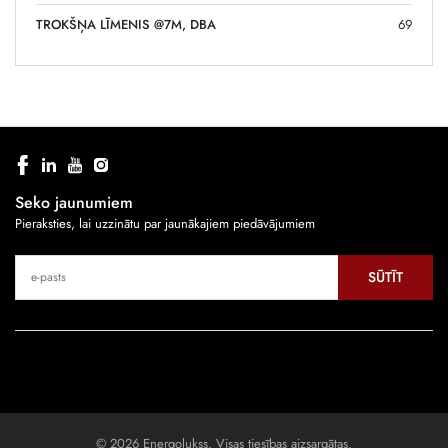
TROKŠŅA LĪMENIS @7M, DBA
69
Seko jaunumiem
Pieraksties, lai uzzinātu par jaunākajiem piedāvājumiem
SŪTĪT
© 2026 Energolukss. Visas tiesības aizsargātas.