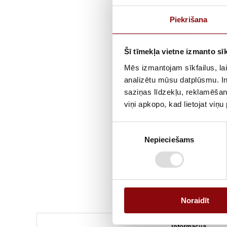
Piekrišana
Šī tīmekļa vietne izmanto sīk
Mēs izmantojam sīkfailus, lai
analizētu mūsu datplūsmu. In
saziņas līdzekļu, reklamēšana
viņi apkopo, kad lietojat viņ
Piekrišanas
Nepieciešams
izvēle
Noraidīt
Informācija