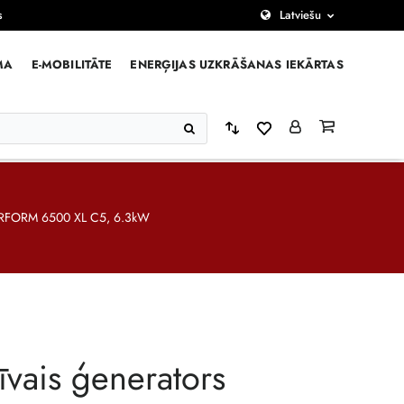
s
Latviešu
MA
E-MOBILITĀTE
ENERĢIJAS UZKRĀŠANAS IEKĀRTAS
PERFORM 6500 XL C5, 6.3kW
tīvais ģenerators