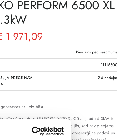
KO PERFORM 6500 XL
6.3kW
€
1 971,09
Pieejams pēc pasūtījuma
11116500
S, JA PRECE NAV
2-6 nedēļas
GĀ
 ģenerators ar lielo bāku.
s benzīna ģenerators PERFORM 6500 XL C5 ar jaudu 6.3kW ir
ves un autonomai elektroapgādei situācijās, kad nav pieejams
rotīkls. Ģenerators nodrošina stabilu elektroenerģijas padevi un