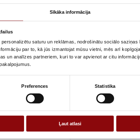
pietiekamu jaud
Iekārta ir piem
Sīkāka informācija
un citu vienfāz
saimniecībās u
failus
ikdienas eksplua
 personalizētu saturu un reklāmas, nodrošinātu sociālo saziņas l
Benzīna dzinējs
formāciju par to, kā jūs izmantojat mūsu vietni, mēs arī kopīgo
ekspluatāciju, 
s un analīzes partneriem, kuri to var apvienot ar citu informācij
izmantot dažādā
u pakalpojumus.
ar biežāk izman
Praktisks benzī
un daudzpusīgu
Preferences
Statistika
Kā izvēlēties u
Ļaut atlasi