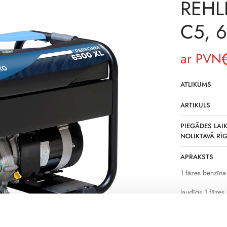
REHL
C5, 
ar PVN
ATLIKUMS
ARTIKULS
PIEGĀDES LAIK
NOLIKTAVĀ RĪ
APRAKSTS
1 fāzes benzīna
Jaudīgs 1 fāze
paredzēts rezer
pastāvīgs elekt