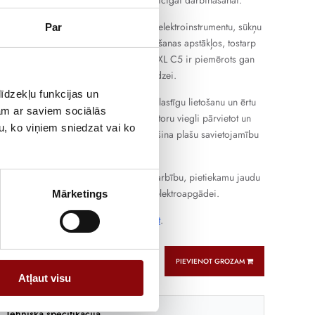
as rezervi vairāku elektroiekārtu vienlaicīgai darbināšanai.
ērota apgaismojuma, apkures sistēmu, elektroinstrumentu, sūkņu
Par
es elektroiekārtu darbībai dažādos lietošanas apstākļos, tostarp
n nelielās darbnīcās. PERFORM 6500 XL C5 ir piemērots gan
tācijai, gan īslaicīgai intensīvākai slodzei.
īdzekļu funkcijas un
 nodrošina vienkāršu iedarbināšanu, elastīgu lietošanu un ērtu
jam ar saviem sociālās
savukārt kompaktais dizains ļauj ģeneratoru viegli pārvietot un
u, ko viņiem sniedzat vai ko
s vietās. Vienfāzes pieslēgums nodrošina plašu savietojamību
totajām elektroiekārtām.
na ģenerators, kas apvieno uzticamu darbību, pietiekamu jaudu
 pielietojumu rezerves un autonomai elektroapgādei.
Mārketings
n pieslēgt savu ģeneratoru atradīsiet
šeit
.
PIEVIENOT GROZAM
Atļaut visu
Tehniskā specifikācija