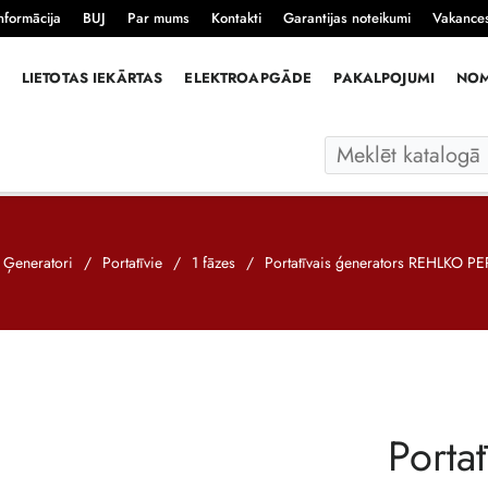
nformācija
BUJ
Par mums
Kontakti
Garantijas noteikumi
Vakance
LIETOTAS IEKĀRTAS
ELEKTROAPGĀDE
PAKALPOJUMI
NO
Ģeneratori
/
Portatīvie
/
1 fāzes
/
Portatīvais ģenerators REHLKO 
Porta