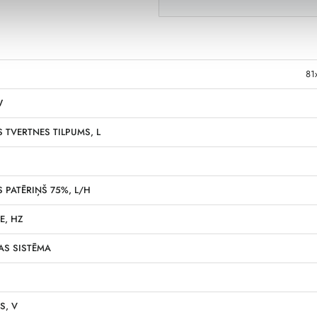
81
W
 TVERTNES TILPUMS, L
 PATĒRIŅŠ 75%, L/H
E, HZ
AS SISTĒMA
S, V