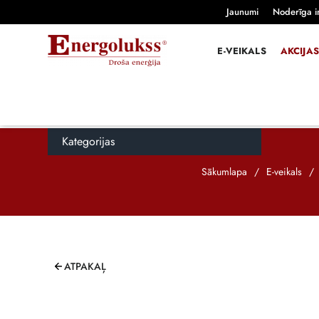
Jaunumi
Noderīga i
E-VEIKALS
AKCIJAS
Kategorijas
Sākumlapa
/
E-veikals
/
ATPAKAĻ