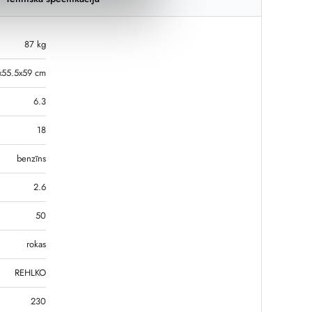
87 kg
x55.5x59 cm
6.3
18
benzīns
2.6
50
rokas
REHLKO
230