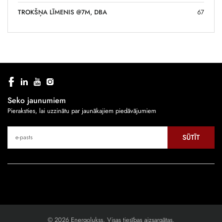
TROKŠŅA LĪMENIS @7M, DBA
67
Seko jaunumiem
Pieraksties, lai uzzinātu par jaunākajiem piedāvājumiem
SŪTĪT
© 2026 Energolukss. Visas tiesības aizsargātas.