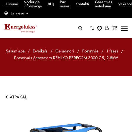
Noderīga
Par
Garantijas
Jaunumi
BUJ
Kontakti
Vakanc
informācija
mums
noteikumi
Latviešu
Sākumlapa
/
E-veikals
/
Ģeneratori
/
Portatīvie
/
1 fāzes
/
Portatīvais ģenerators REHLKO PERFORM 3000 C5, 2.8kW
ATPAKAĻ