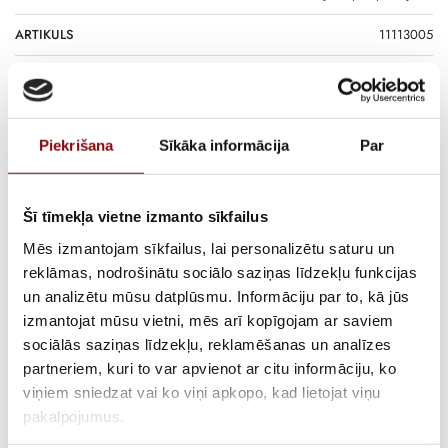
ARTIKULS
11113005
PIEGĀDES LAIKS, JA PRECE NAV
2-6 nedēļas
NOLIKTAVĀ RĪGĀ
APRAKSTS
Piekrišana
Sīkāka informācija
Par
1 fāzes benzīna ģenerators.
Jaudīgs 1 fāzes benzīna ģenerators PERFORM 3000 C5 ar jaudu
Šī tīmekļa vietne izmanto sīkfailus
2.8kW ir paredzēts rezerves un autonomai elektroapgādei situācijās,
Mēs izmantojam sīkfailus, lai personalizētu saturu un
kad nav pieejams pastāvīgs elektrotīkls. Ģenerators nodrošina stabilu
reklāmas, nodrošinātu sociālo saziņas līdzekļu funkcijas
elektroenerģijas padevi un pietiekamu jaudas rezervi vairāku
un analizētu mūsu datplūsmu. Informāciju par to, kā jūs
elektroiekārtu vienlaicīgai darbināšanai.
izmantojat mūsu vietni, mēs arī kopīgojam ar saviem
Iekārta ir piemērota apgaismojuma, apkures sistēmu,
sociālās saziņas līdzekļu, reklamēšanas un analīzes
elektroinstrumentu, sūkņu un citu vienfāzes elektroiekārtu darbībai
partneriem, kuri to var apvienot ar citu informāciju, ko
dažādos lietošanas apstākļos, tostarp saimniecībās un nelielās
viņiem sniedzat vai ko viņi apkopo, kad lietojat viņu
darbnīcās. PERFORM 3000 C5 ir piemērots gan ikdienas
pakalpojumus.
ekspluatācijai, gan īslaicīgai intensīvākai slodzei.