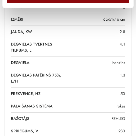
SVARS
45 kg
IZMĒRI
65x51x46 cm
JAUDA, KW
2.8
DEGVIELAS TVERTNES
4.1
TILPUMS, L
DEGVIELA
benzīns
DEGVIELAS PATĒRIŅŠ 75%,
1.3
L/H
FREKVENCE, HZ
50
PALAIŠANAS SISTĒMA
rokas
RAŽOTĀJS
REHLKO
SPRIEGUMS, V
230