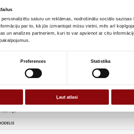
failus
148.
 personalizētu saturu un reklāmas, nodrošinātu sociālo saziņas l
formāciju par to, kā jūs izmantojat mūsu vietni, mēs arī kopīgo
s un analīzes partneriem, kuri to var apvienot ar citu informācij
JAUDA (ESP), KW
u pakalpojumus.
JAUDA (ESP), KVA
Preferences
Statistika
DA (PRP), KW
DA (PRP), KVA
S, V
Ļaut atlasi
E, HZ
AŽOTĀJS
ODELIS