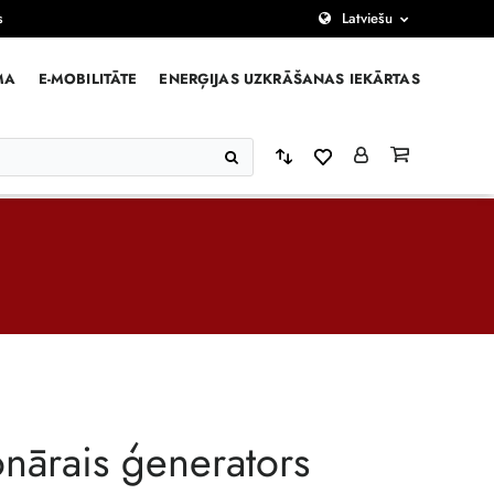
s
Latviešu
MA
E-MOBILITĀTE
ENERĢIJAS UZKRĀŠANAS IEKĀRTAS
onārais ģenerators