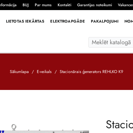
nformācija
BUJ
Par mums
Kontakti
Garantijas noteikumi
Vakance
LIETOTAS IEKĀRTAS
ELEKTROAPGĀDE
PAKALPOJUMI
NO
Sākumlapa
/
E-veikals
/
Stacionārais ģenerators REHLKO K9
Staci