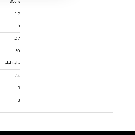
dīzelis
1.9
1.3
2.7
50
elektriskā
54
3
13