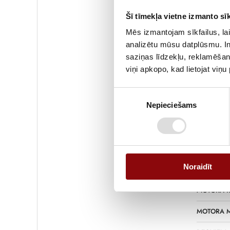
SVARS
Šī tīmekļa vietne izmanto sīk
IZMĒRI
Mēs izmantojam sīkfailus, lai
RAŽOTĀJS
analizētu mūsu datplūsmu. In
saziņas līdzekļu, reklamēšana
REZERVES 
viņi apkopo, kad lietojat viņ
REZERVES 
Piekrišanas
Nepieciešams
izvēle
DARBA JAU
DARBA JAU
SPRIEGUM
Noraidīt
FREKVENC
MOTORA R
MOTORA M