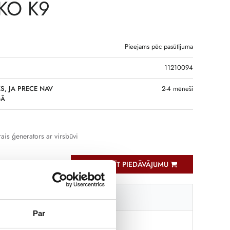
KO K9
Pieejams pēc pasūtījuma
11210094
S, JA PRECE NAV
2-4 mēneši
GĀ
rais ģenerators ar virsbūvi
PIEPRASĪT PIEDĀVĀJUMU
Tehniskā specifikācija
Par