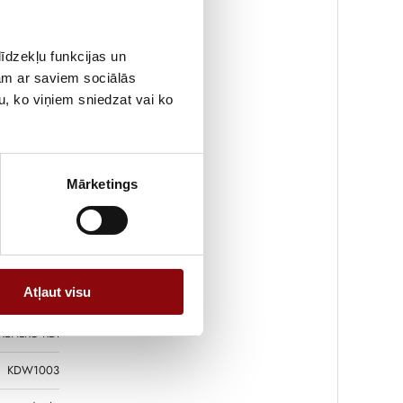
390 kg
2x76x103 cm
īdzekļu funkcijas un
REHLKO
jam ar saviem sociālās
u, ko viņiem sniedzat vai ko
7.1
8.9
Mārketings
6.5
8.1
230, 400
Atļaut visu
50
REHLKO KDI
KDW1003