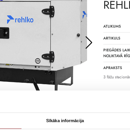
REHL
ATLIKUMS
ARTIKULS
PIEGĀDES LAIK
NOLIKTAVĀ RĪ
APRAKSTS
3 fāžu stacionā
Sīkāka informācija