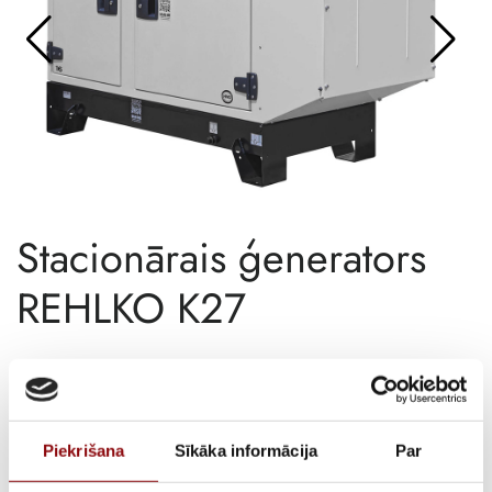
Stacionārais ģenerators
REHLKO K27
ATLIKUMS
Pieejams pēc pasūtījuma
ARTIKULS
11211274
Piekrišana
Sīkāka informācija
Par
PIEGĀDES LAIKS, JA PRECE NAV
2-4 mēneši