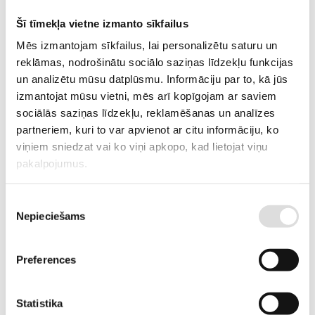
NOLIKTAVĀ RĪGĀ
Šī tīmekļa vietne izmanto sīkfailus
APRAKSTS
Mēs izmantojam sīkfailus, lai personalizētu saturu un
3 fāžu stacionārais ģenerators ar virsbūvi
reklāmas, nodrošinātu sociālo saziņas līdzekļu funkcijas
un analizētu mūsu datplūsmu. Informāciju par to, kā jūs
PIEPRASĪT PIEDĀVĀJUMU
izmantojat mūsu vietni, mēs arī kopīgojam ar saviem
sociālās saziņas līdzekļu, reklamēšanas un analīzes
partneriem, kuri to var apvienot ar citu informāciju, ko
Informācija
Tehniskā specifikācija
viņiem sniedzat vai ko viņi apkopo, kad lietojat viņu
pakalpojumus.
IZMĒRI
175x77.5x123 cm
Piekrišanas
REZERVES JAUDA (ESP), KW
21.2
Nepieciešams
izvēle
REZERVES JAUDA (ESP), KVA
26.5
Preferences
DARBA JAUDA (PRP), KW
19.3
DARBA JAUDA (PRP), KVA
24.1
Statistika