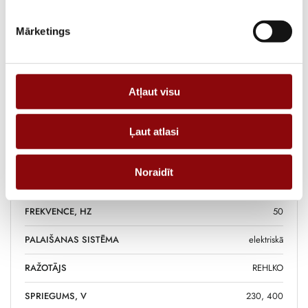
DEGVIELAS TVERTNES
50
TILPUMS, L
Mārketings
DEGVIELA
dīzelis
DEGVIELAS PATĒRIŅŠ 50%,
3
Atļaut visu
L/H
DEGVIELAS PATĒRIŅŠ 75%,
4.4
Ļaut atlasi
L/H
DEGVIELAS PATĒRIŅŠ 100%,
6.7
Noraidīt
L/H
FREKVENCE, HZ
50
PALAIŠANAS SISTĒMA
elektriskā
RAŽOTĀJS
REHLKO
SPRIEGUMS, V
230, 400