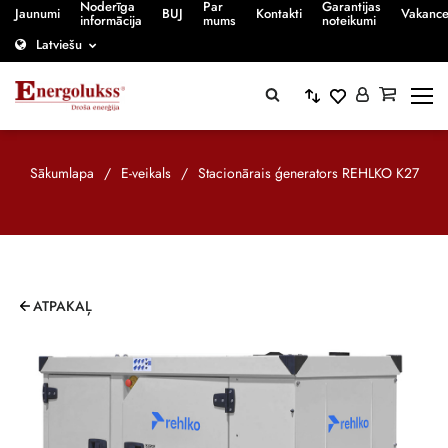
Noderīga
Par
Garantijas
Jaunumi
BUJ
Kontakti
Vakanc
informācija
mums
noteikumi
Latviešu
Sākumlapa
/
E-veikals
/
Stacionārais ģenerators REHLKO K27
ATPAKAĻ