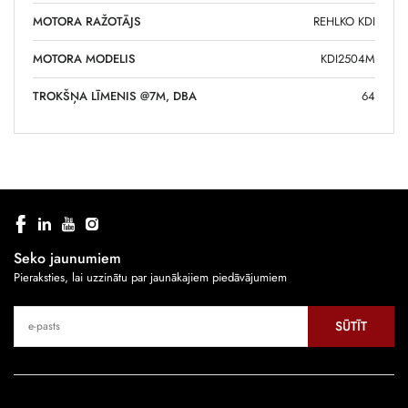
MOTORA RAŽOTĀJS
REHLKO KDI
MOTORA MODELIS
KDI2504M
TROKŠŅA LĪMENIS @7M, DBA
64
Seko jaunumiem
Pieraksties, lai uzzinātu par jaunākajiem piedāvājumiem
SŪTĪT