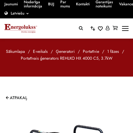
Noderīga
Par
Garantijas
Jaunumi
BUJ
Kontakti
Vakanc
informācija
mums
noteikumi
Latviešu
Sākumlapa
/
E-veikals
/
Ģeneratori
/
Portatīvie
/
1 fāzes
/
Portatīvais ģenerators REHLKO HX 4000 C5, 3.7kW
ATPAKAĻ