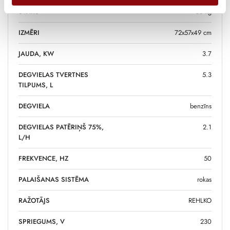
SVARS
56 kg
IZMĒRI
72x57x49 cm
JAUDA, KW
3.7
DEGVIELAS TVERTNES
5.3
TILPUMS, L
DEGVIELA
benzīns
DEGVIELAS PATĒRIŅŠ 75%,
2.1
L/H
FREKVENCE, HZ
50
PALAIŠANAS SISTĒMA
rokas
RAŽOTĀJS
REHLKO
SPRIEGUMS, V
230