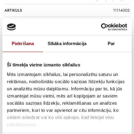
ARTIKULS
11114002
PIEGĀDES LAIKS, JA PRECE NAV
2-6 nedēļas
NOLIKTAVĀ RĪGĀ
APRAKSTS
Piekrišana
Sīkāka informācija
Par
1 fāzes benzīna ģenerators.
Jaudīgs 1 fāzes benzīna ģenerators HX 4000 C5 ar jaudu 3.7kW ir
Šī tīmekļa vietne izmanto sīkfailus
paredzēts rezerves un autonomai elektroapgādei situācijās, kad nav
Mēs izmantojam sīkfailus, lai personalizētu saturu un
pieejams pastāvīgs elektrotīkls. Ģenerators nodrošina stabilu
reklāmas, nodrošinātu sociālo saziņas līdzekļu funkcijas
elektroenerģijas padevi un pietiekamu jaudas rezervi vairāku
un analizētu mūsu datplūsmu. Informāciju par to, kā jūs
elektroiekārtu vienlaicīgai darbināšanai.
izmantojat mūsu vietni, mēs arī kopīgojam ar saviem
Iekārta ir piemērota apgaismojuma, apkures sistēmu,
sociālās saziņas līdzekļu, reklamēšanas un analīzes
elektroinstrumentu, sūkņu un citu vienfāzes elektroiekārtu darbībai
partneriem, kuri to var apvienot ar citu informāciju, ko
dažādos lietošanas apstākļos, tostarp saimniecībās un nelielās
viņiem sniedzat vai ko viņi apkopo, kad lietojat viņu
darbnīcās. HX 4000 C5 ir piemērots gan ikdienas ekspluatācijai, gan
pakalpojumus.
īslaicīgai intensīvākai slodzei.