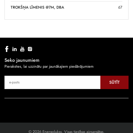
TROKŠŅA LĪMENIS @7M, DBA
67
Seko jaunumiem
Pieraksties, lai uzzinātu par jaunākajiem piedāvājumiem
SŪTĪT
© 2026 Energolukss. Visas tiesības aizsargātas.