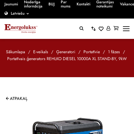
Noderīga
Par
Garantijas
Jaunumi
BUJ
Kontakti
Vakanc
informācija
mums
noteikumi
Latviešu
Sākumlapa
/
E-veikals
/
Ģeneratori
/
Portatīvie
/
1 fāzes
/
Portatīvais ģenerators REHLKO DIESEL 10000A XL STAND-BY, 9kW
ATPAKAĻ