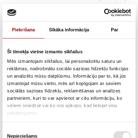
ARTIKULS
11136022
PIEGĀDES LAIKS, JA PRECE NAV
2-6 nedēļas
NOLIKTAVĀ RĪGĀ
Piekrišana
Sīkāka informācija
Par
APRAKSTS
Šis 1 fāzes dīzeļģenerators DIESEL 10000A XL STAND-BY ar 9kW
Šī tīmekļa vietne izmanto sīkfailus
jaudu ir paredzēts kā uzticams rezerves elektroapgādes risinājums,
Mēs izmantojam sīkfailus, lai personalizētu saturu un
nodrošinot stabilu elektroenerģijas padevi strāvas pārrāvumu vai
reklāmas, nodrošinātu sociālo saziņas līdzekļu funkcijas
autonomas darbības nepieciešamības gadījumā. Tas ir piemērots
un analizētu mūsu datplūsmu. Informāciju par to, kā jūs
dažādiem pielietojumiem, tostarp vietās, kur nepieciešams darbināt
izmantojat mūsu vietni, mēs arī kopīgojam ar saviem
pamata elektroiekārtas, apgaismojumu, apkures vai sūkņu sistēmas un
sociālās saziņas līdzekļu, reklamēšanas un analīzes
citu elektrotehniku.
partneriem, kuri to var apvienot ar citu informāciju, ko
viņiem sniedzat vai ko viņi apkopo, kad lietojat viņu
Dīzeļdzinējs nodrošina ekonomisku degvielas patēriņu un stabilu
darbību ilgstošas slodzes apstākļos, padarot šo ģeneratoru par
pakalpojumus.
praktisku risinājumu gan ikdienas ekspluatācijai, gan avārijas
situācijām. Vienfāzes pieslēgums nodrošina vienkāršu integrāciju
Piekrišanas
esošajās elektroapgādes sistēmās.
Nepieciešams
izvēle