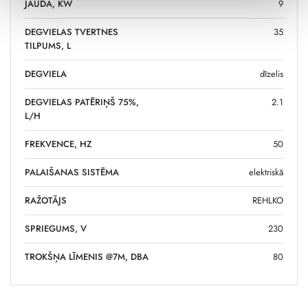
JAUDA, KW
9
DEGVIELAS TVERTNES
35
TILPUMS, L
DEGVIELA
dīzelis
DEGVIELAS PATĒRIŅŠ 75%,
2.1
L/H
FREKVENCE, HZ
50
PALAIŠANAS SISTĒMA
elektriskā
RAŽOTĀJS
REHLKO
SPRIEGUMS, V
230
TROKŠŅA LĪMENIS @7M, DBA
80