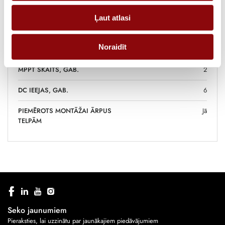
EFEKTIVITĀTE, %
98.2
Ļaut atlasi
MAX DC IEVADES JAUDA, KW
45
Noraidīt
NOMINĀLĀ AC JAUDA, KW
30
MPPT SKAITS, GAB.
2
DC IEEJAS, GAB.
6
PIEMĒROTS MONTĀŽAI ĀRPUS
Jā
TELPĀM
Seko jaunumiem
Pieraksties, lai uzzinātu par jaunākajiem piedāvājumiem