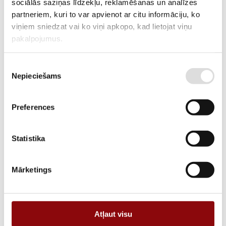
sociālās saziņas līdzekļu, reklamēšanas un analīzes
PIEGĀDES LAIKS, JA PRECE NAV
4 nedēļas
partneriem, kuri to var apvienot ar citu informāciju, ko
NOLIKTAVĀ RĪGĀ
viņiem sniedzat vai ko viņi apkopo, kad lietojat viņu
pakalpojumus.
APRAKSTS
Piekrišanas
Nepieciešams
izvēle
PIEVIENOT GROZAM
Preferences
Informācija
Statistika
Mārketings
SVARS
41 kg
IZMĒRI
55.5x27x47 cm
RAŽOTĀJS
KOSTAL
Atļaut visu