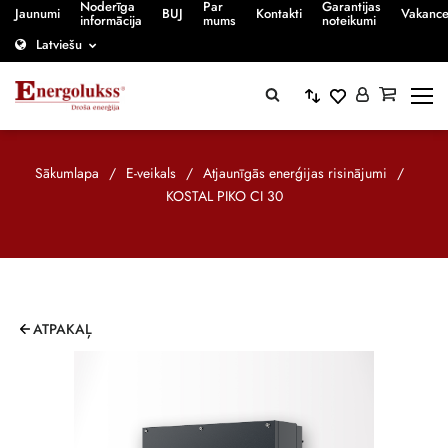
Noderīga
Par
Garantijas
Jaunumi
BUJ
Kontakti
Vakanc
informācija
mums
noteikumi
Latviešu
Sākumlapa
/
E-veikals
/
Atjaunīgās enerģijas risinājumi
/
KOSTAL PIKO CI 30
ATPAKAĻ