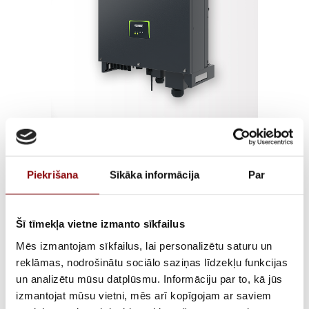
KOSTAL PIKO CI 30
Piekrišana
Sīkāka informācija
Par
€
3 015,91
ar PVN
Šī tīmekļa vietne izmanto sīkfailus
ATLIKUMS
Pieejams pēc pasūtījuma
Mēs izmantojam sīkfailus, lai personalizētu saturu un
reklāmas, nodrošinātu sociālo saziņas līdzekļu funkcijas
ARTIKULS
12520004
un analizētu mūsu datplūsmu. Informāciju par to, kā jūs
izmantojat mūsu vietni, mēs arī kopīgojam ar saviem
RAŽOTĀJA KODS
10523267