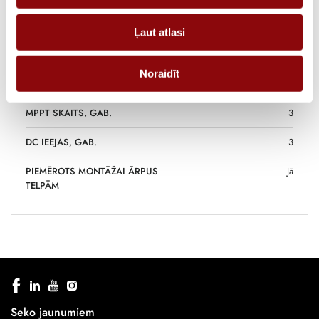
EFEKTIVITĀTE, %
98
Ļaut atlasi
MAX DC IEVADES JAUDA, KW
17.4
Noraidīt
NOMINĀLĀ AC JAUDA, KW
17
MPPT SKAITS, GAB.
3
DC IEEJAS, GAB.
3
PIEMĒROTS MONTĀŽAI ĀRPUS
Jā
TELPĀM
Seko jaunumiem