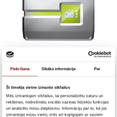
KOSTAL PIKO 17
Piekrišana
Sīkāka informācija
Par
€
2 713,95
ar PVN
Šī tīmekļa vietne izmanto sīkfailus
ATLIKUMS
Pieejams noliktavā Rīgā (pieejams pēc
Mēs izmantojam sīkfailus, lai personalizētu saturu un
pasūtījuma)
reklāmas, nodrošinātu sociālo saziņas līdzekļu funkcijas
ARTIKULS
12520002
un analizētu mūsu datplūsmu. Informāciju par to, kā jūs
izmantojat mūsu vietni, mēs arī kopīgojam ar saviem