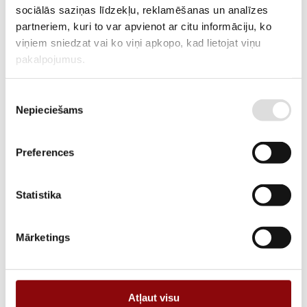
RAŽOTĀJA KODS
10508899
sociālās saziņas līdzekļu, reklamēšanas un analīzes
partneriem, kuri to var apvienot ar citu informāciju, ko
PIEGĀDES LAIKS, JA PRECE NAV
4 nedēļas
viņiem sniedzat vai ko viņi apkopo, kad lietojat viņu
NOLIKTAVĀ RĪGĀ
pakalpojumus.
APRAKSTS
Piekrišanas
Nepieciešams
izvēle
Preferences
PIEVIENOT GROZAM
Statistika
Informācija
Mārketings
SVARS
48.5 kg
IZMĒRI
70x26.5x54 cm
Atļaut visu
RAŽOTĀJS
KOSTAL