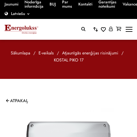
Noderīga
Par
Garantijas
Jaunumi
BUJ
Kontakti
Vakanc
informācija
mums
noteikumi
Latviešu
Sākumlapa
/
E-veikals
/
Atjaunīgās enerģijas risinājumi
/
KOSTAL PIKO 17
ATPAKAĻ