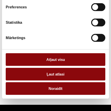
Preferences
PIEGĀDES LAIKS, JA PRECE NAV
12 nedēļas
NOLIKTAVĀ RĪGĀ
Statistika
APRAKSTS
PIEPRASĪT PIEDĀVĀJUMU
Mārketings
Informācija
Atļaut visu
IZMĒRI
40x20x20 cm
Ļaut atlasi
RAŽOTĀJS
Energolukss
Noraidīt