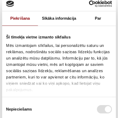
Piekrišana
Sīkāka informācija
Par
Šī tīmekļa vietne izmanto sīkfailus
Mēs izmantojam sīkfailus, lai personalizētu saturu un
reklāmas, nodrošinātu sociālo saziņas līdzekļu funkcijas
un analizētu mūsu datplūsmu. Informāciju par to, kā jūs
Kloķvārpsta LT390-420
izmantojat mūsu vietni, mēs arī kopīgojam ar saviem
sociālās saziņas līdzekļu, reklamēšanas un analīzes
V1, 301250311101
partneriem, kuri to var apvienot ar citu informāciju, ko
viņiem sniedzat vai ko viņi apkopo, kad lietojat viņu
pakalpojumus.
ATLIKUMS
Pieejams pēc pasūtījuma
Piekrišanas
ARTIKULS
211100151
Nepieciešams
izvēle
RAŽOTĀJA KODS
301250311101