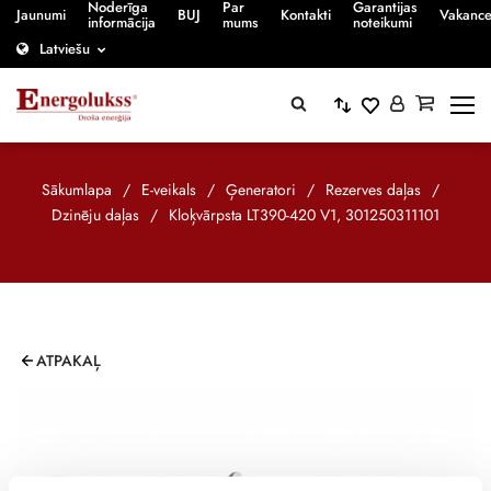
Noderīga
Par
Garantijas
Jaunumi
BUJ
Kontakti
Vakanc
informācija
mums
noteikumi
Latviešu
Sākumlapa
/
E-veikals
/
Ģeneratori
/
Rezerves daļas
/
Dzinēju daļas
/
Kloķvārpsta LT390-420 V1, 301250311101
ATPAKAĻ