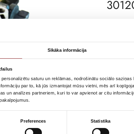
3012
ATLIKUMS
ARTIKULS
Sīkāka informācija
RAŽOTĀJA KO
PIEGĀDES LAIK
failus
NOLIKTAVĀ RĪ
 personalizētu saturu un reklāmas, nodrošinātu sociālo saziņas l
APRAKSTS
formāciju par to, kā jūs izmantojat mūsu vietni, mēs arī kopīgo
s un analīzes partneriem, kuri to var apvienot ar citu informācij
u pakalpojumus.
Preferences
Statistika