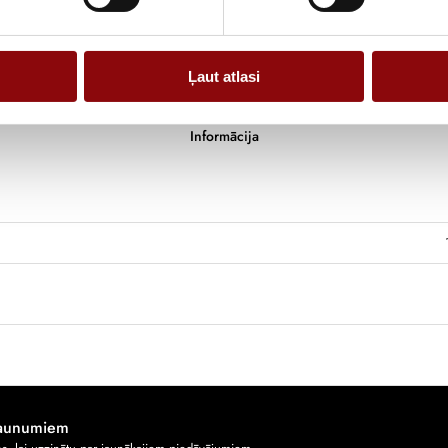
Ļaut atlasi
Informācija
jaunumiem