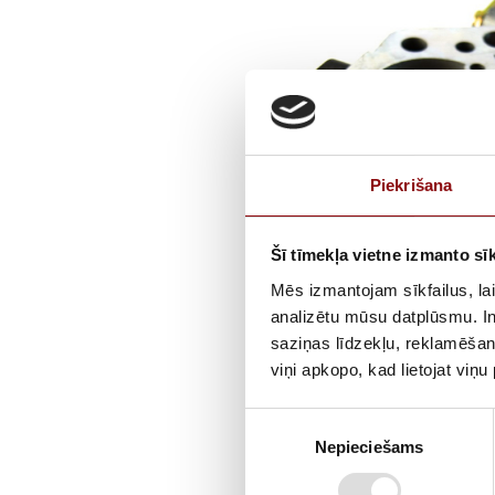
Piekrišana
Šī tīmekļa vietne izmanto sīk
Mēs izmantojam sīkfailus, lai
analizētu mūsu datplūsmu. In
saziņas līdzekļu, reklamēšana
viņi apkopo, kad lietojat viņ
Piekrišanas
Nepieciešams
izvēle