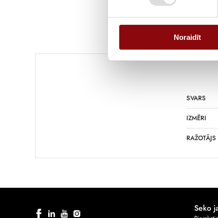
Noraidīt
SVARS
IZMĒRI
RAŽOTĀJS
Seko 