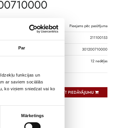
00710000
Pieejams pēc pasūtījuma
211100153
Par
DS
301200710000
S, JA PRECE NAV
12 nedēļas
GĀ
īdzekļu funkcijas un
jam ar saviem sociālās
u, ko viņiem sniedzat vai ko
PIEPRASĪT PIEDĀVĀJUMU
Mārketings