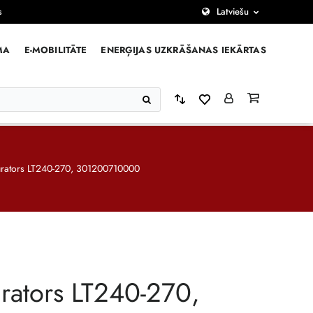
s
Latviešu
MA
E-MOBILITĀTE
ENERĢIJAS UZKRĀŠANAS IEKĀRTAS
rators LT240-270, 301200710000
rators LT240-270,