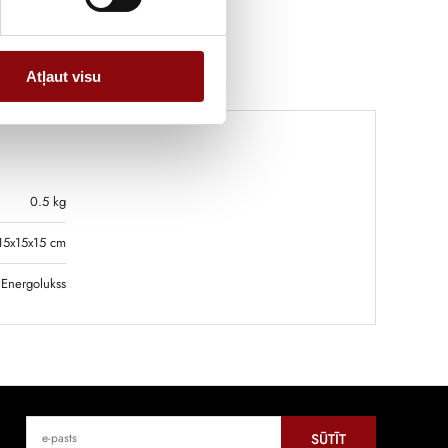
Atļaut visu
0.5 kg
15x15x15 cm
Energolukss
SŪTĪT