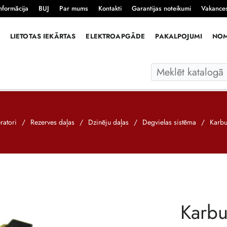
nformācija
BUJ
Par mums
Kontakti
Garantijas noteikumi
Vakance
LIETOTAS IEKĀRTAS
ELEKTROAPGĀDE
PAKALPOJUMI
NO
ratori
/
Rezerves daļas
/
Dzinēju daļas
/
Degvielas sistēma
/
Karbu
Karbu