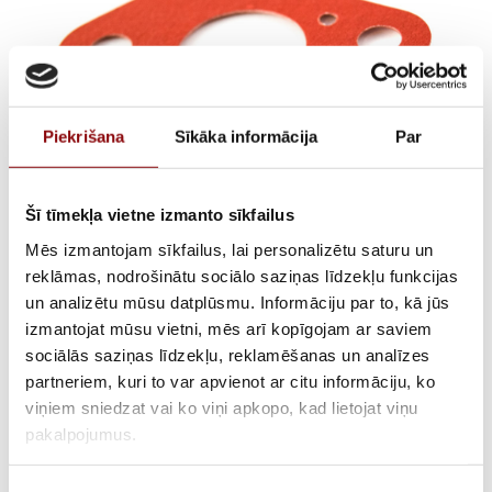
Piekrišana
Sīkāka informācija
Par
Šī tīmekļa vietne izmanto sīkfailus
Mēs izmantojam sīkfailus, lai personalizētu saturu un
Karburatora blīve
reklāmas, nodrošinātu sociālo saziņas līdzekļu funkcijas
un analizētu mūsu datplūsmu. Informāciju par to, kā jūs
LT160/200,
izmantojat mūsu vietni, mēs arī kopīgojam ar saviem
sociālās saziņas līdzekļu, reklamēšanas un analīzes
301060700200
partneriem, kuri to var apvienot ar citu informāciju, ko
viņiem sniedzat vai ko viņi apkopo, kad lietojat viņu
pakalpojumus.
ATLIKUMS
Pieejams pēc pasūtījuma