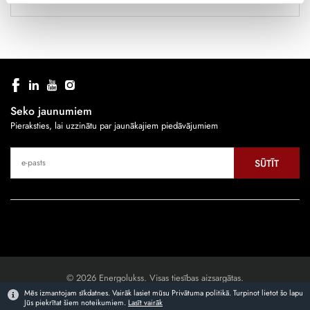
Seko jaunumiem
Pieraksties, lai uzzinātu par jaunākajiem piedāvājumiem
SŪTĪT
© 2026 Energolukss. Visas tiesības aizsargātas.
Mēs izmantojam sīkdatnes. Vairāk lasiet mūsu Privātuma politikā. Turpinot lietot šo lapu
Jūs piekrītat šiem noteikumiem.
Lasīt vairāk