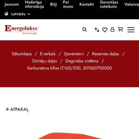
Noderīga
Par
Garantijas
Jaunumi
BUJ
Kontakti
Vakanc
informācija
mums
noteikumi
Latviešu
Sākumlapa
/
E-veikals
/
Ģeneratori
/
Rezerves daļas
/
Dzinēju daļas
/
Degvielas sistēma
/
Karburatora blīve LT160/200, 301060700200
ATPAKAĻ