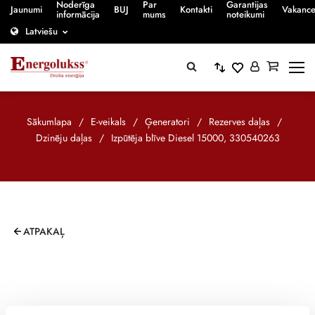
Noderīga
Par
Garantijas
Jaunumi
BUJ
Kontakti
Vakanc
informācija
mums
noteikumi
Latviešu
Sākumlapa
/
E-veikals
/
Ģeneratori
/
Rezerves daļas
/
Dzinēju daļas
/
Izpūtēja blīve Diesel 15000, 330540263
ATPAKAĻ