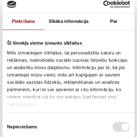
Piekrišana
Sīkāka informācija
Par
Šī tīmekļa vietne izmanto sīkfailus
Mēs izmantojam sīkfailus, lai personalizētu saturu un
reklāmas, nodrošinātu sociālo saziņas līdzekļu funkcijas
un analizētu mūsu datplūsmu. Informāciju par to, kā jūs
Izpūtēja blīve Diesel
izmantojat mūsu vietni, mēs arī kopīgojam ar saviem
sociālās saziņas līdzekļu, reklamēšanas un analīzes
15000, 330540263
partneriem, kuri to var apvienot ar citu informāciju, ko
viņiem sniedzat vai ko viņi apkopo, kad lietojat viņu
pakalpojumus.
ATLIKUMS
Pieejams pēc pasūtījuma
Piekrišanas
ARTIKULS
211200014
Nepieciešams
izvēle
RAŽOTĀJA KODS
330540263