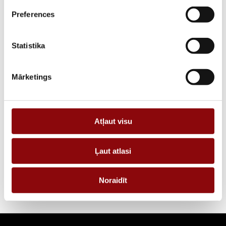
Preferences
PIEGĀDES LAIKS, JA PRECE NAV
2 nedēļas
NOLIKTAVĀ RĪGĀ
Statistika
APRAKSTS
PIEPRASĪT PIEDĀVĀJUMU
Mārketings
Informācija
Atļaut visu
IZMĒRI
10x10x10 cm
Ļaut atlasi
RAŽOTĀJS
KOHLER
Noraidīt