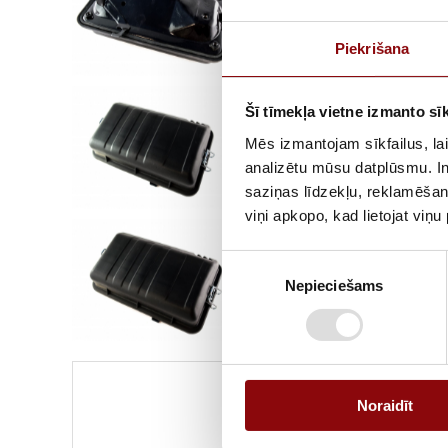
Piekrišana
Šī tīmekļa vietne izmanto sīk
Mēs izmantojam sīkfailus, lai
analizētu mūsu datplūsmu. In
saziņas līdzekļu, reklamēšana
viņi apkopo, kad lietojat viņ
Piekrišanas
Nepieciešams
izvēle
Noraidīt