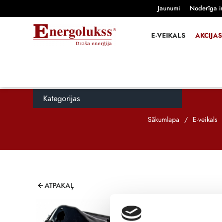
Jaunumi
Noderīga i
E-VEIKALS
AKCIJAS
Kategorijas
Sākumlapa
/
E-veikals
ATPAKAĻ