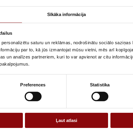
3010
Sīkāka informācija
ATLIKUMS
failus
ARTIKULS
 personalizētu saturu un reklāmas, nodrošinātu sociālo saziņas l
formāciju par to, kā jūs izmantojat mūsu vietni, mēs arī kopīgo
RAŽOTĀJA KO
s un analīzes partneriem, kuri to var apvienot ar citu informācij
PIEGĀDES LAIK
u pakalpojumus.
NOLIKTAVĀ RĪ
APRAKSTS
Preferences
Statistika
Informācija
Ļaut atlasi