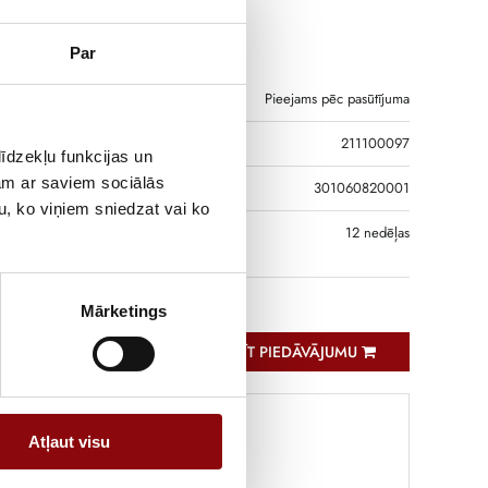
60820001
Par
Pieejams pēc pasūtījuma
211100097
īdzekļu funkcijas un
jam ar saviem sociālās
DS
301060820001
u, ko viņiem sniedzat vai ko
S, JA PRECE NAV
12 nedēļas
GĀ
Mārketings
PIEPRASĪT PIEDĀVĀJUMU
Atļaut visu