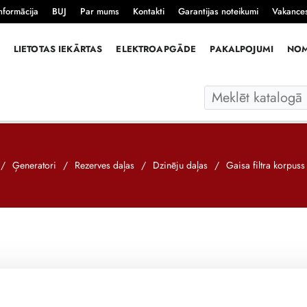
nformācija
BUJ
Par mums
Kontakti
Garantijas noteikumi
Vakance
LIETOTAS IEKĀRTAS
ELEKTROAPGĀDE
PAKALPOJUMI
NO
/
Ģeneratori
/
Rezerves daļas
/
Dzinēju daļas
/
Gaisa filtra korpu
Gaisa