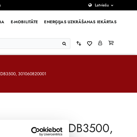
s
Latviešu
MA
E-MOBILITĀTE
ENERĢIJAS UZKRĀŠANAS IEKĀRTAS
ss DB3500, 301060820001
 filtra korpuss DB3500,