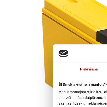
Piekrišana
Šī tīmekļa vietne izmanto sīk
Mēs izmantojam sīkfailus, lai
analizētu mūsu datplūsmu. In
saziņas līdzekļu, reklamēšana