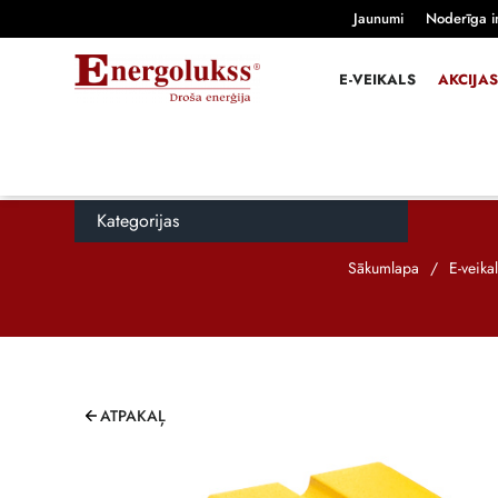
Jaunumi
Noderīga i
E-VEIKALS
AKCIJAS
Kategorijas
Sākumlapa
/
E-veika
ATPAKAĻ