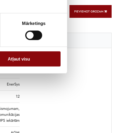
PIEVIENOT GROZAM
Mārketings
Tehniskā specifikācija
Atļaut visu
12.5 kg
9.7x18.4 cm
EnerSys
12
gaismojumam,
komunikācijas
UPS iekārtām
AGM