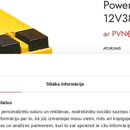
Power
12V3
ar PVN
ATLIKUMS
ARTIKULS
RAŽOTĀJA KO
PIEGĀDES LAIK
Sīkāka informācija
NOLIKTAVĀ RĪ
APRAKSTS
failus
EnerSys ražotās
 personalizētu saturu un reklāmas, nodrošinātu sociālo saziņas l
skābes baterijas
formāciju par to, kā jūs izmantojat mūsu vietni, mēs arī kopīgo
horizontālā stāv
s un analīzes partneriem, kuri to var apvienot ar citu informācij