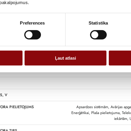
u pakalpojumus.
Preferences
Statistika
Ļaut atlasi
28x
S, V
ORA PIELIETOJUMS
Apsardzes sistēmām, Avārijas ap
Enerģētikai, Plaša pielietojuma, Tele
iekārtām, 
ORA TIPS