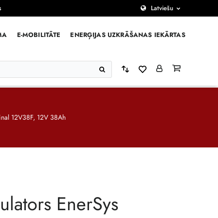
s
Latviešu
MA
E-MOBILITĀTE
ENERĢIJAS UZKRĀŠANAS IEKĀRTAS
inal 12V38F, 12V 38Ah
lators EnerSys