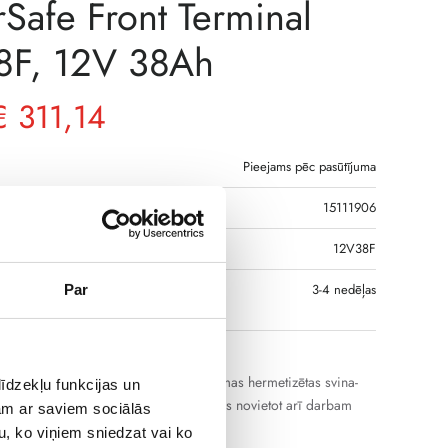
Safe Front Terminal
8F, 12V 38Ah
€
311,14
Pieejams pēc pasūtījuma
15111906
DS
12V38F
S, JA PRECE NAV
3-4 nedēļas
Par
GĀ
 akumulatoru baterijas ir neapkalpojamas hermetizētas svina-
īdzekļu funkcijas un
 ar saistītu elektrolītu. Tās ir pieļaujams novietot arī darbam
jam ar saviem sociālās
oklī (uz sāniem).
u, ko viņiem sniedzat vai ko