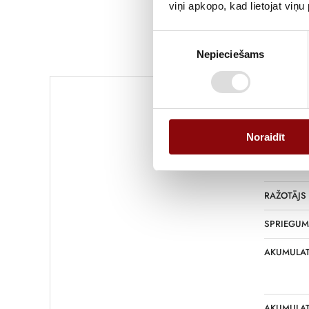
viņi apkopo, kad lietojat viņ
Piekrišanas
Nepieciešams
izvēle
Informācija
Noraidīt
SVARS
IZMĒRI
RAŽOTĀJS
SPRIEGUM
AKUMULAT
AKUMULAT