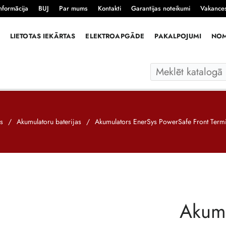
nformācija
BUJ
Par mums
Kontakti
Garantijas noteikumi
Vakance
LIETOTAS IEKĀRTAS
ELEKTROAPGĀDE
PAKALPOJUMI
NO
ls
/
Akumulatoru baterijas
/
Akumulators EnerSys PowerSafe Front Term
Akumu