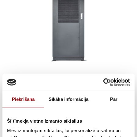
UPS iekārta ELX UPS
40kVA/36kW, ON-LINE,
Piekrišana
Sīkāka informācija
Par
TOWER, ar iekšējām
baterijām
Šī tīmekļa vietne izmanto sīkfailus
Mēs izmantojam sīkfailus, lai personalizētu saturu un