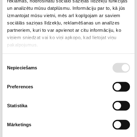
reklāmas, nodrošinātu sociālo saziņas līdzekļu funkcijas
un analizētu mūsu datplūsmu. Informāciju par to, kā jūs
ATLIKUMS
Pieejams pēc pasūtījuma
izmantojat mūsu vietni, mēs arī kopīgojam ar saviem
ARTIKULS
12611043
sociālās saziņas līdzekļu, reklamēšanas un analīzes
partneriem, kuri to var apvienot ar citu informāciju, ko
RAŽOTĀJA KODS
ELX040-33
viņiem sniedzat vai ko viņi apkopo, kad lietojat viņu
pakalpojumus.
PIEGĀDES LAIKS, JA PRECE NAV
9 nedēļas
NOLIKTAVĀ RĪGĀ
Piekrišanas
APRAKSTS
Nepieciešams
izvēle
ELX33 trīsfāžu UPS sērija piedāvā uzlabotu tehnoloģiju, kas palielina
veiktspēju un uzticamību: ar digitālo vadības iekārtas kontroli pilnībā
Preferences
nodrošina augstas kvalitātes spriegumu, augstu ieejas jaudas
koeficientu un zemu strāvas harmonisko kropļojumu koeficientu.
Statistika
PIEPRASĪT PIEDĀVĀJUMU
Mārketings
Informācija