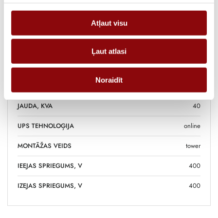
Atļaut visu
SVARS
240 kg
IZMĒRI
50.0x84.0x140.0 cm
Ļaut atlasi
RAŽOTĀJS
ELX
Noraidīt
FĀZES, IN/OUT
3/3
JAUDA, KVA
40
UPS TEHNOLOĢIJA
online
MONTĀŽAS VEIDS
tower
IEEJAS SPRIEGUMS, V
400
IZEJAS SPRIEGUMS, V
400