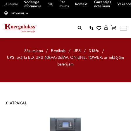
Noderīga
Par
Garantijas
Jaunumi
BUJ
Kontakti
Vakanc
informācija
mums
noteikumi
Latviešu
Sākumlapa
/
E-veikals
/
UPS
/
3 fāžu
/
UPS iekārta ELX UPS 40kVA/36kW, ON-LINE, TOWER, ar iekšējām
baterijām
ATPAKAĻ