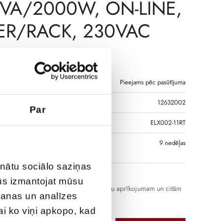
VA/2000W, ON-LINE,
R/RACK, 230VAC
€
605,00
Pieejams pēc pasūtījuma
12632002
Par
DS
ELX002-11RT
S, JA PRECE NAV
9 nedēļas
GĀ
inātu sociālo saziņas
jūs izmantojat mūsu
 ideāla izvēle datoriem, telekomunikāciju aprīkojumam un citām
šanas un analīzes
ūtīgām iekārtām
vai ko viņi apkopo, kad