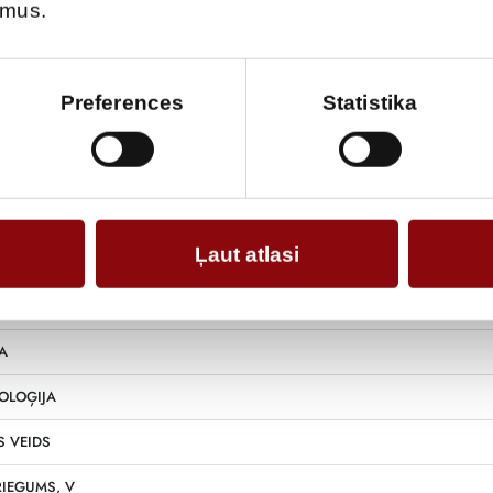
umus.
Informācija
Preferences
Statistika
44
Ļaut atlasi
/OUT
A
OLOĢIJA
 VEIDS
RIEGUMS, V