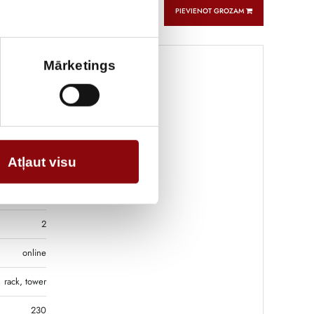
PIEVIENOT GROZAM
Mārketings
28 kg
x48x17.3 cm
Atļaut visu
ELX
1/1
2
online
rack, tower
230