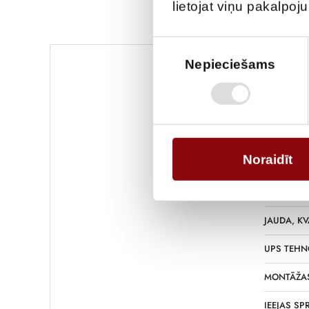
lietojat viņu pakalpoj
Piekrišanas
izvēle
Nepieciešams
SVARS
IZMĒRI
Noraidīt
RAŽOTĀJS
FĀZES, IN
JAUDA, KV
UPS TEHN
MONTĀŽAS
IEEJAS SP