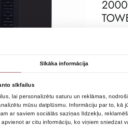
2000
TOWE
ar PVN
ATLIKUMS
ARTIKULS
Sīkāka informācija
RAŽOTĀJA KO
PIEGĀDES LAIK
anto sīkfailus
NOLIKTAVĀ RĪ
lus, lai personalizētu saturu un reklāmas, nodroš
APRAKSTS
 analizētu mūsu datplūsmu. Informāciju par to, kā 
ELX11 sērija ir
ojam ar saviem sociālās saziņas līdzekļu, reklamē
elektroniskām j
r apvienot ar citu informāciju, ko viņiem sniedzat 