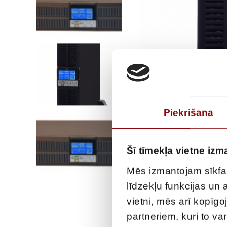
Piekrišana
Šī tīmekļa vietne izm
Mēs izmantojam sīkfai
līdzekļu funkcijas un
vietni, mēs arī kopīg
partneriem, kuri to va