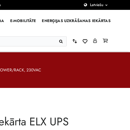
s
Latviešu
MA
E-MOBILITĀTE
ENERĢIJAS UZKRĀŠANAS IEKĀRTAS
, TOWER/RACK, 230VAC
ekārta ELX UPS