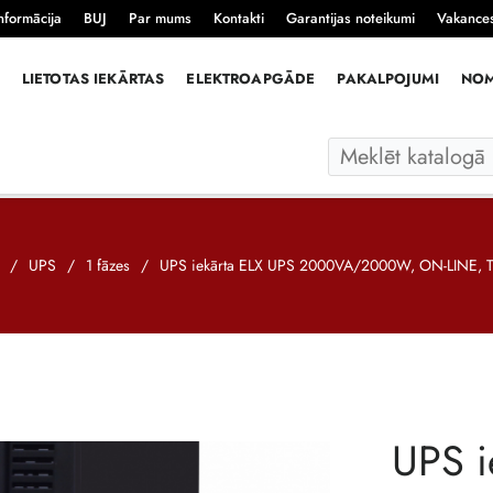
nformācija
BUJ
Par mums
Kontakti
Garantijas noteikumi
Vakance
LIETOTAS IEKĀRTAS
ELEKTROAPGĀDE
PAKALPOJUMI
NO
/
UPS
/
1 fāzes
/
UPS iekārta ELX UPS 2000VA/2000W, ON-LINE
UPS i